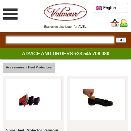
English
0
Exclusive distributor for
AVEL
ADVICE AND ORDERS
+33 545 708 080
Accessories
>
Heel Protectors
Shoe Heel Protector Valmour