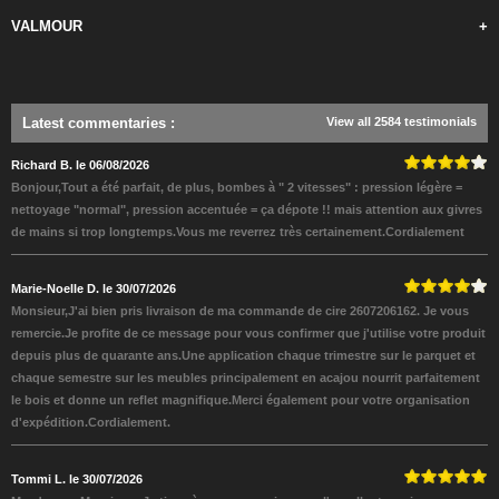
VALMOUR
+
Latest commentaries
:
View all 2584 testimonials
Richard B. le 06/08/2026
Bonjour,Tout a été parfait, de plus, bombes à " 2 vitesses" : pression légère =
nettoyage "normal", pression accentuée = ça dépote !! mais attention aux givres
de mains si trop longtemps.Vous me reverrez très certainement.Cordialement
Marie-Noelle D. le 30/07/2026
Monsieur,J'ai bien pris livraison de ma commande de cire 2607206162. Je vous
remercie.Je profite de ce message pour vous confirmer que j'utilise votre produit
depuis plus de quarante ans.Une application chaque trimestre sur le parquet et
chaque semestre sur les meubles principalement en acajou nourrit parfaitement
le bois et donne un reflet magnifique.Merci également pour votre organisation
d'expédition.Cordialement.
Tommi L. le 30/07/2026