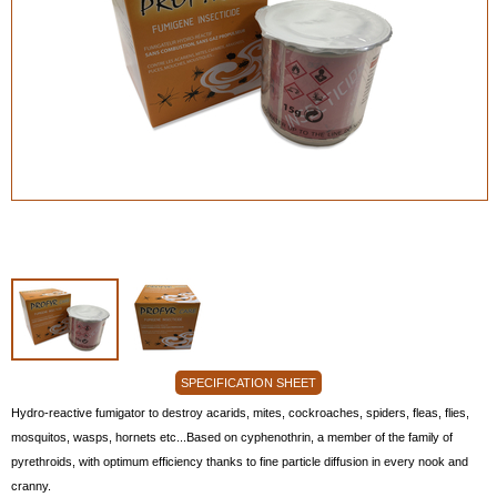
SPECIFICATION SHEET
Hydro-reactive fumigator to destroy acarids, mites, cockroaches, spiders, fleas, flies,
mosquitos, wasps, hornets etc...Based on cyphenothrin, a member of the family of
pyrethroids, with optimum efficiency thanks to fine particle diffusion in every nook and
cranny.