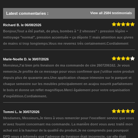
Latest commentaries
:
View all 2584 testimonials
Richard B. le 06/08/2026
Bonjour,Tout a été parfait, de plus, bombes à " 2 vitesses" : pression légère =
nettoyage "normal", pression accentuée = ça dépote !! mais attention aux givres
de mains si trop longtemps.Vous me reverrez très certainement.Cordialement
Marie-Noelle D. le 30/07/2026
Monsieur,J'ai bien pris livraison de ma commande de cire 2607206162. Je vous
remercie.Je profite de ce message pour vous confirmer que j'utilise votre produit
depuis plus de quarante ans.Une application chaque trimestre sur le parquet et
chaque semestre sur les meubles principalement en acajou nourrit parfaitement
le bois et donne un reflet magnifique.Merci également pour votre organisation
d'expédition.Cordialement.
Tommi L. le 30/07/2026
Mesdames, Messieurs,Je tiens à vous remercier pour l'excellent service que vous
m'avez fourni concernant ma commande. La manière dont vous avez traité mon
achat est à la hauteur de la qualité du produit.Je ne comprends pas pourquoi
DPD vous a informés que l'adresse de livraison était incorrecte, car elle était