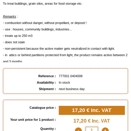
To treat buildings, grain silos, areas for food storage etc.
Remarks
:
- combustion without danger, without propellant, or deposit !
- use : houses, community buildings, industries...
- treats up to 250 m3
- does not stain
- non-persistent because the active matter gets neutralized in contact with light.
- in attics or behind partitions protected from light, the product remains active between 2
and 3 months.
- Effective regardless of the room temperature.
-complies with European regulation n°528/2012 (or BPR).
Reference :
777001 0404008
- TP18 registered.
Availability :
In stock
Use biocide products with caution. Before use, read the label and the information
Shipment :
next business day
concerning the product. Dangerous. Respect the precautions for use.
EAN :
7770010404008
Catalogue price :
17,20 €
Inc. VAT
Your unit price for 1 product :
17,20
€ Inc. VAT
Quantity :
-
+