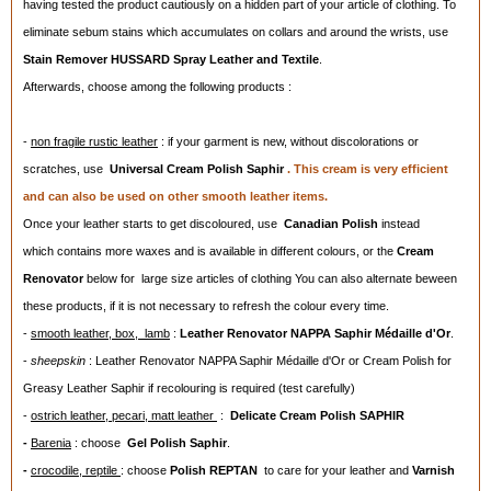
having tested the product cautiously on a hidden part of your article of clothing. To
eliminate sebum stains which accumulates on collars and around the wrists, use
Stain Remover HUSSARD Spray Leather and Textile
.
Afterwards, choose among the following products :
-
non fragile rustic leather
: if your garment is new, without discolorations or
scratches, use
Universal Cream Polish Saphir
. This cream is very efficient
and can also be used on other smooth leather items.
Once your leather starts to get discoloured, use
Canadian
Polish
instead
which contains more waxes and is available in different colours, or the
Cream
Renovator
below for large size articles of clothing You can also alternate beween
these products, if it is not necessary to refresh the colour every time.
-
smooth leather, box, lamb
:
Leather
Renovator NAPPA Saphir Médaille d'Or
.
-
sheepskin
: Leather Renovator NAPPA Saphir Médaille d'Or or Cream Polish for
Greasy Leather Saphir if recolouring is required (test carefully)
-
ostrich leather, pecari, matt leather
:
Delicate
Cream
Polish SAPHIR
-
Barenia
: choose
Gel Polish Saphir
.
-
crocodile, reptile
: choose
Polish REPTAN
to care for your leather and
Varnish