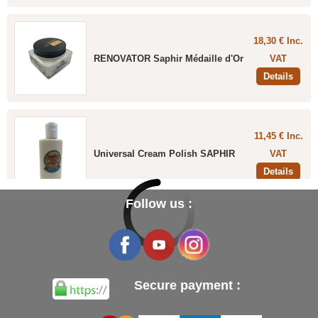
18,30 € Inc.
RENOVATOR Saphir Médaille d'Or
VAT
Details
11,45 € Inc.
Universal Cream Polish SAPHIR
VAT
Details
Follow us :
31,20 € Inc.
Box of 100 Black Nitrile Rubber
VAT
Gloves
Details
Secure payment :