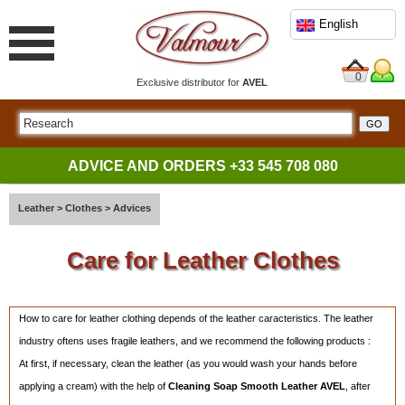
English
0
Exclusive distributor for
AVEL
ADVICE AND ORDERS
+33 545 708 080
Leather
>
Clothes
>
Advices
Care for Leather Clothes
How to care for leather clothing depends of the leather caracteristics. The leather
industry oftens uses fragile leathers, and we recommend the following products :
At first, if necessary, clean the leather (as you would wash your hands before
applying a cream) with the help of
Cleaning
Soap Smooth Leather AVEL
, after