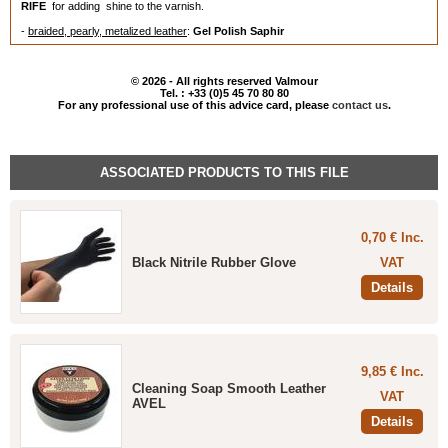
RIFE
for adding shine to the varnish.
-
braided, pearly, metalized leather
:
Gel Polish Saphir
Remarks
:
- The leathers used for clothing are thinner than those used for shoes and furniture,
© 2026 - All rights reserved Valmour
Tel. : +33 (0)5 45 70 80 80
For any professional use of this advice card, please
contact us
.
therefore don't overcharge (apply too much of a product).
- Shine immediately after application because of rapid solvent evaporation.
- Before wearing your article of clothing for the first time use
Super Invulner
ASSOCIATED PRODUCTS TO THIS FILE
Médaille d'Or
to proctect it against water, grease and snow stains. Renew the
operation whenever necessary and in particuar in case of rain. Its neutral (totally
invisible) non greasy formula will not harm the leather and lets it breathe.
0,70 € Inc.
Black Nitrile Rubber Glove
VAT
These maintenance products can be easily applied with one of our
Polishing
Details
Cloths
or even better with
Cotton Stock Louis XIII.
Protect your hands with the
Black Nitrile Rubber Gloves
below !
9,85 € Inc.
Cleaning Soap Smooth Leather
VAT
AVEL
Details