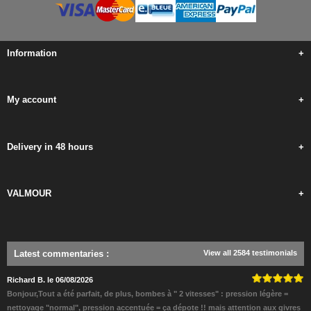
Information
+
My account
+
Delivery in 48 hours
+
VALMOUR
+
Latest commentaries
:
View all 2584 testimonials
Richard B. le 06/08/2026
Bonjour,Tout a été parfait, de plus, bombes à " 2 vitesses" : pression légère =
nettoyage "normal", pression accentuée = ça dépote !! mais attention aux givres