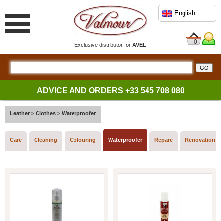
English
0
Exclusive distributor for
AVEL
ADVICE AND ORDERS
+33 545 708 080
Leather
>
Clothes
>
Waterproofer
Care
Cleaning
Colouring
Waterproofer
Repare
Renovation V