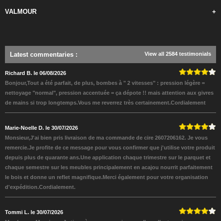
VALMOUR
+
Latest commentaries
:
View all 2584 testimonials
Richard B. le 06/08/2026
Bonjour,Tout a été parfait, de plus, bombes à " 2 vitesses" : pression légère =
nettoyage "normal", pression accentuée = ça dépote !! mais attention aux givres
de mains si trop longtemps.Vous me reverrez très certainement.Cordialement
Marie-Noelle D. le 30/07/2026
Monsieur,J'ai bien pris livraison de ma commande de cire 2607206162. Je vous
remercie.Je profite de ce message pour vous confirmer que j'utilise votre produit
depuis plus de quarante ans.Une application chaque trimestre sur le parquet et
chaque semestre sur les meubles principalement en acajou nourrit parfaitement
le bois et donne un reflet magnifique.Merci également pour votre organisation
d'expédition.Cordialement.
Tommi L. le 30/07/2026