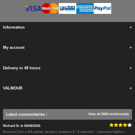
Information
+
My account
+
Delivery in 48 hours
+
VALMOUR
+
Latest commentaries
:
View all 2584 testimonials
Richard B. le 06/08/2026
Bonjour,Tout a été parfait, de plus, bombes à " 2 vitesses" : pression légère =