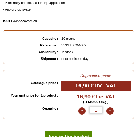
- Extremely fine nozzle for drip application.
- Anti-dry-up system.
EAN :
3333330255039
Capacity :
10 grams
Reference :
333333 0255039
Availability :
In stock
Shipment :
next business day
Degressive price!
Catalogue price :
16,90 €
Inc. VAT
Your unit price for 1 product :
16,90
€ Inc. VAT
( 1 690,00 €/Kg )
Quantity :
-
+