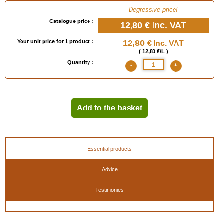
Degressive price!
Catalogue price :
12,80 €
Inc. VAT
Your unit price for 1 product :
12,80
€ Inc. VAT
( 12,80 €/L )
Quantity :
-
+
Add to the basket
Essential products
Advice
Testimonies