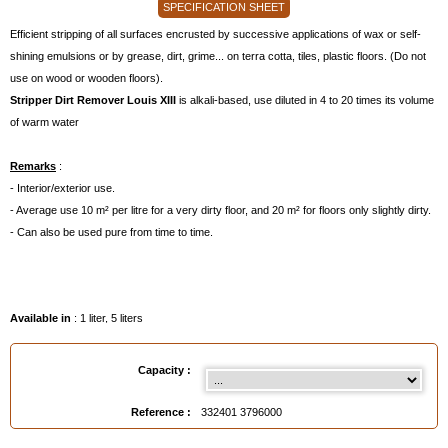
SPECIFICATION SHEET
Efficient stripping of all surfaces encrusted by successive applications of wax or self-
shining emulsions or by grease, dirt, grime... on terra cotta, tiles, plastic floors. (Do not
use on wood or wooden floors).
Stripper Dirt Remover Louis XIII
is alkali-based, use diluted in 4 to 20 times its volume
of warm water
Remarks
:
- Interior/exterior use.
- Average use 10 m² per litre for a very dirty floor, and 20 m² for floors only slightly dirty.
- Can also be used pure from time to time.
Available in
: 1 liter, 5 liters
EAN :
3324013796000
Capacity :
Reference :
332401 3796000