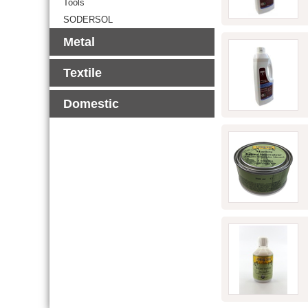
Tools
SODERSOL
Metal
Textile
Domestic