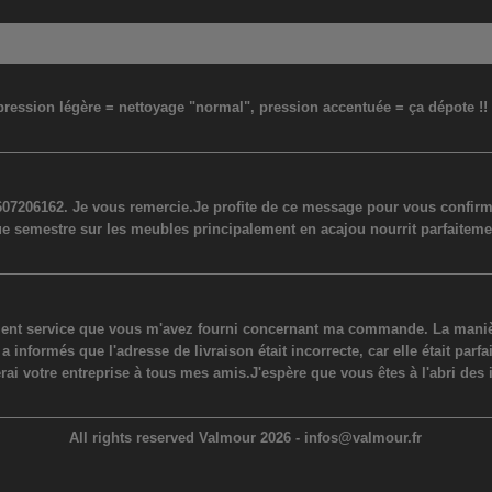
: pression légère = nettoyage "normal", pression accentuée = ça dépote !
07206162. Je vous remercie.Je profite de ce message pour vous confirmer
ue semestre sur les meubles principalement en acajou nourrit parfaiteme
lent service que vous m'avez fourni concernant ma commande. La manière
ormés que l'adresse de livraison était incorrecte, car elle était parfaite
erai votre entreprise à tous mes amis.J'espère que vous êtes à l'abri des 
All rights reserved Valmour 2026 -
infos@valmour.fr