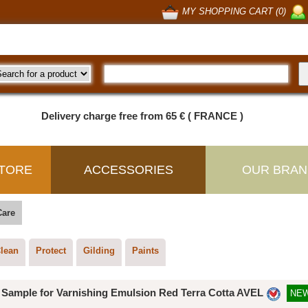
MY SHOPPING CART (0)
Delivery charge free from 65 € ( FRANCE )
TORE
ACCESSORIES
OUR BRAN
Care
lean
Protect
Gilding
Paints
Sample for Varnishing Emulsion Red Terra Cotta AVEL
NE