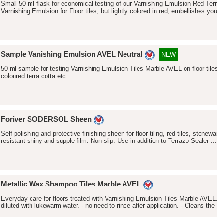
Small 50 ml flask for economical testing of our Varnishing Emulsion Red Ter
Varnishing Emulsion for Floor tiles, but lightly colored in red, embellishes your
Sample Vanishing Emulsion AVEL Neutral
NEW
50 ml sample for testing Varnishing Emulsion Tiles Marble AVEL on floor tiles,
coloured terra cotta etc.
Foriver SODERSOL Sheen
Self-polishing and protective finishing sheen for floor tiling, red tiles, stone
resistant shiny and supple film. Non-slip. Use in addition to Terrazo Sealer ...
Metallic Wax Shampoo Tiles Marble AVEL
Everyday care for floors treated with Varnishing Emulsion Tiles Marble AVEL.
diluted with lukewarm water. - no need to rince after application. - Cleans the f