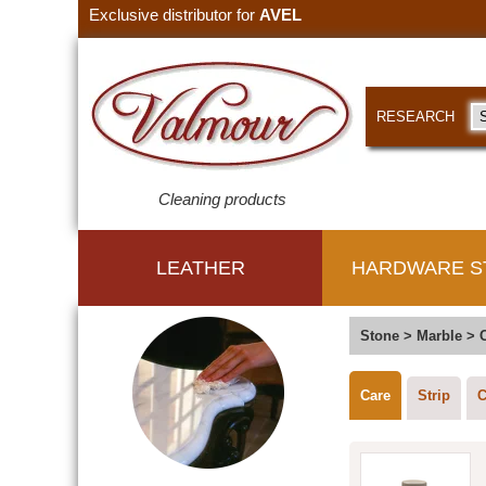
Exclusive distributor for
AVEL
RESEARCH
Cleaning products
LEATHER
HARDWARE S
Stone
>
Marble
>
Care
Strip
C