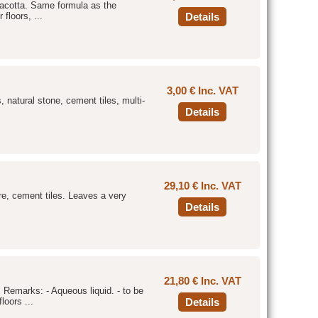
racotta. Same formula as the
 floors, ...
Details
3,00 € Inc. VAT
 natural stone, cement tiles, multi-
Details
29,10 € Inc. VAT
ware, cement tiles. Leaves a very
Details
21,80 € Inc. VAT
 Remarks: - Aqueous liquid. - to be
loors ...
Details