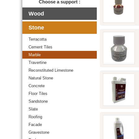
Choose a support :
Wood
Stone
Terracotta
Cement Tiles
Marble
Travertine
Reconstituted Limestone
Natural Stone
Concrete
Floor Tiles
Sandstone
Slate
Roofing
Facade
Gravestone