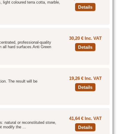
, light coloured terra cotta, marble,
Details
30,20 € Inc. VAT
entrated, professional-quality
m all hard surfaces.Anti Green
Details
19,26 € Inc. VAT
ion. The result will be
Details
41,64 € Inc. VAT
rs: natural or reconstituted stone,
ot modify the ...
Details