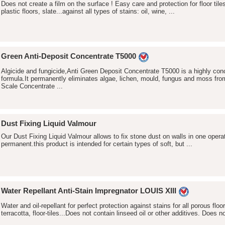
Does not create a film on the surface ! Easy care and protection for floor tiles
plastic floors, slate...against all types of stains: oil, wine, ...
Green Anti-Deposit Concentrate T5000
Algicide and fungicide,Anti Green Deposit Concentrate T5000 is a highly conc
formula.It permanently eliminates algae, lichen, mould, fungus and moss fro
Scale Concentrate ...
Dust Fixing Liquid Valmour
Our Dust Fixing Liquid Valmour allows to fix stone dust on walls in one operat
permanent.this product is intended for certain types of soft, but ...
Water Repellant Anti-Stain Impregnator LOUIS XIII
Water and oil-repellant for perfect protection against stains for all porous floo
terracotta, floor-tiles...Does not contain linseed oil or other additives. Does n