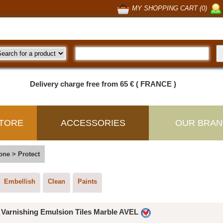
MY SHOPPING CART (0)
Delivery charge free from 65 € ( FRANCE )
TORE
ACCESSORIES
OUR BRAN
tone
>
Protect
Embellish
Clean
Paints
Varnishing Emulsion Tiles Marble AVEL