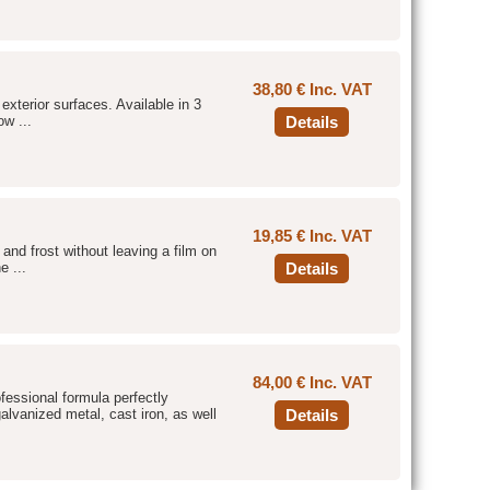
38,80 € Inc. VAT
d exterior surfaces. Available in 3
ow ...
Details
19,85 € Inc. VAT
 and frost without leaving a film on
e ...
Details
84,00 € Inc. VAT
fessional formula perfectly
alvanized metal, cast iron, as well
Details