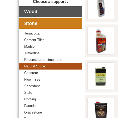
Choose a support :
Wood
Stone
Terracotta
Cement Tiles
Marble
Travertine
Reconstituted Limestone
Natural Stone
Concrete
Floor Tiles
Sandstone
Slate
Roofing
Facade
Gravestone