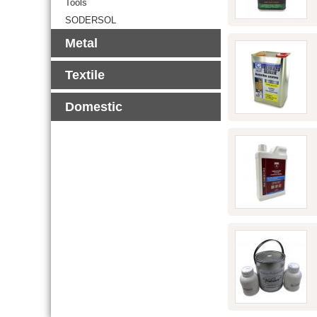
Tools
SODERSOL
Metal
Textile
Domestic