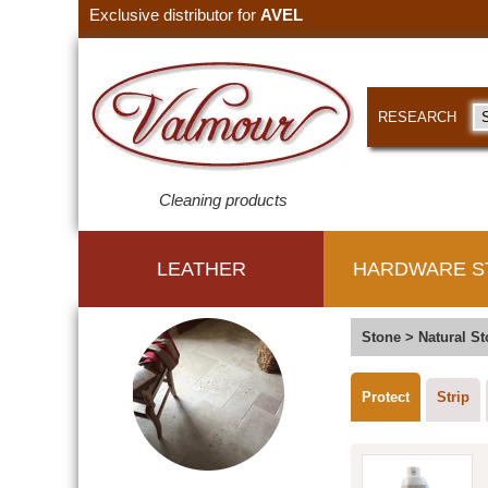
Exclusive distributor for
AVEL
RESEARCH
Cleaning products
LEATHER
HARDWARE S
Stone
>
Natural S
Protect
Strip