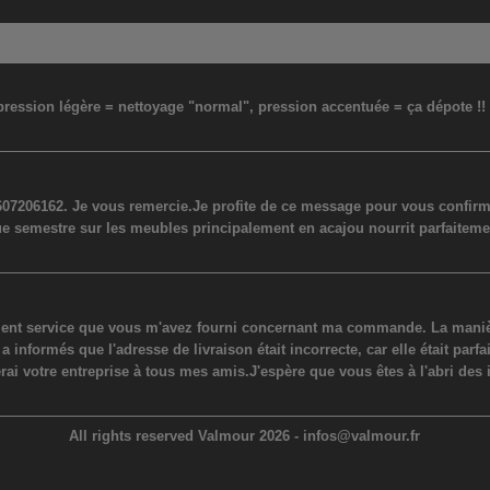
: pression légère = nettoyage "normal", pression accentuée = ça dépote !
07206162. Je vous remercie.Je profite de ce message pour vous confirmer
ue semestre sur les meubles principalement en acajou nourrit parfaiteme
lent service que vous m'avez fourni concernant ma commande. La manière
ormés que l'adresse de livraison était incorrecte, car elle était parfaite
erai votre entreprise à tous mes amis.J'espère que vous êtes à l'abri des 
All rights reserved Valmour 2026 -
infos@valmour.fr