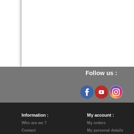
Follow us :
Information
My account
Who are we ?
My orders
Contact
My personal details