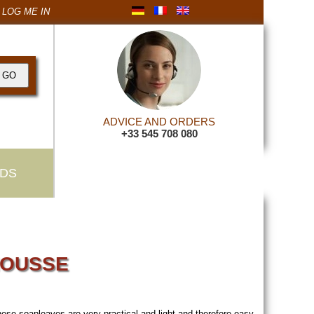
LOG ME IN
ADVICE AND ORDERS
+33 545 708 080
DS
MOUSSE
se soapleaves are very practical and light and therefore easy