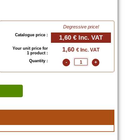
Degressive price!
Catalogue price :
1,60 €
Inc. VAT
Your unit price for
1,60
€ Inc. VAT
1 product :
Quantity :
-
+