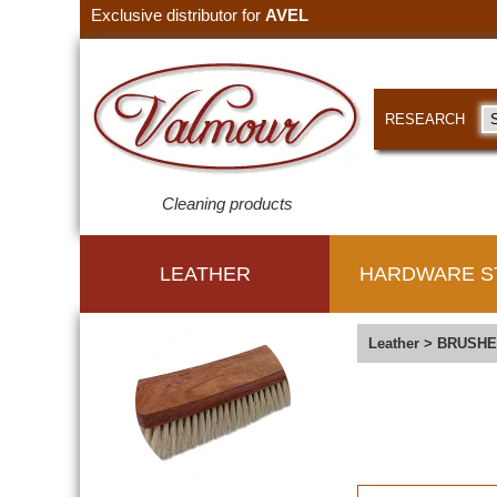
Exclusive distributor for
AVEL
RESEARCH
Cleaning products
LEATHER
HARDWARE S
Leather
>
BRUSHE