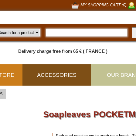
MY SHOPPING CART (0)
Delivery charge free from 65 € ( FRANCE )
TORE
ACCESSORIES
OUR BRAN
S
Soapleaves POCKET
Perfumed soapleaves to wash your hands. The