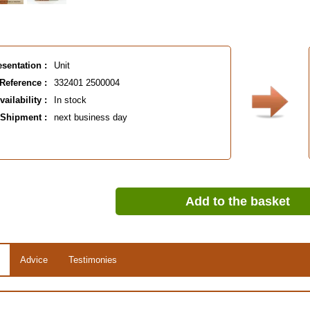
esentation :
Unit
Reference :
332401 2500004
vailability :
In stock
Shipment :
next business day
Add to the basket
Advice
Testimonies