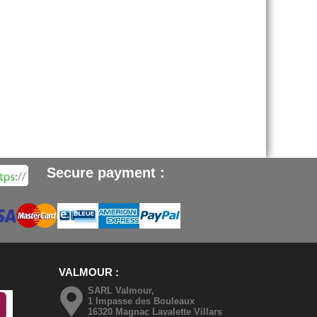
Secure payment :
VALMOUR
SARL Valmour,
1 Impasse des Bouleaux
16320 Magnac Lavalette Villars