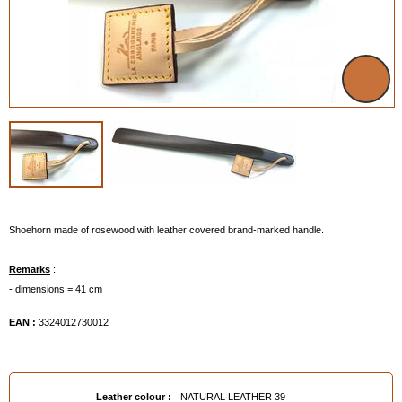
Shoehorn made of rosewood with leather covered brand-marked handle.
Remarks
:
- dimensions:= 41 cm
EAN :
3324012730012
Leather colour :
NATURAL LEATHER 39