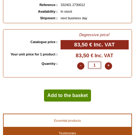
Reference :
332401 2730012
Availability :
In stock
Shipment :
next business day
Degressive price!
Catalogue price :
83,50 €
Inc. VAT
Your unit price for 1 product :
83,50
€ Inc. VAT
Quantity :
-
+
Add to the basket
Essential products
Testimonies