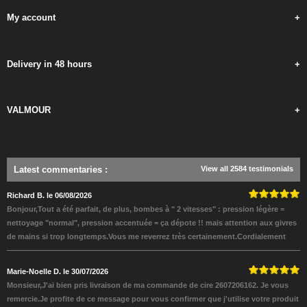
My account
+
Delivery in 48 hours
+
VALMOUR
+
Latest commentaries
:
View all 2584 testimonials
Richard B. le 06/08/2026
Bonjour,Tout a été parfait, de plus, bombes à " 2 vitesses" : pression légère =
nettoyage "normal", pression accentuée = ça dépote !! mais attention aux givres
de mains si trop longtemps.Vous me reverrez très certainement.Cordialement
Marie-Noelle D. le 30/07/2026
Monsieur,J'ai bien pris livraison de ma commande de cire 2607206162. Je vous
remercie.Je profite de ce message pour vous confirmer que j'utilise votre produit