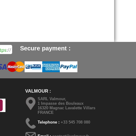
Secure payment :
VALMOUR
SARL Valmour,
1 Impasse des Bouleaux
16320 Magnac Lavalette Villars
FRANCE
Telephone :
+33 545 708 080