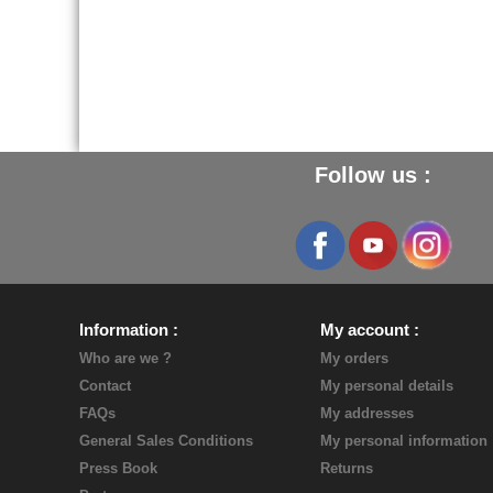
Follow us :
Information
My account
Who are we ?
My orders
Contact
My personal details
FAQs
My addresses
General Sales Conditions
My personal information
Press Book
Returns