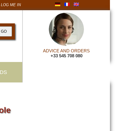
LOG ME IN
ADVICE AND ORDERS
+33 545 708 080
DS
ole