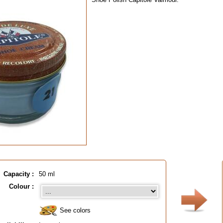
Capacity :
50 ml
Colour :
See colors