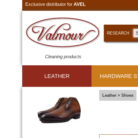
Exclusive distributor for
AVEL
RESEARCH
Cleaning products
LEATHER
HARDWARE S
Leather
>
Shoes