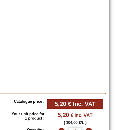
Catalogue price :
5,20 €
Inc. VAT
Your unit price for
5,20
€ Inc. VAT
1 product :
( 104,00 €/L )
Quantity :