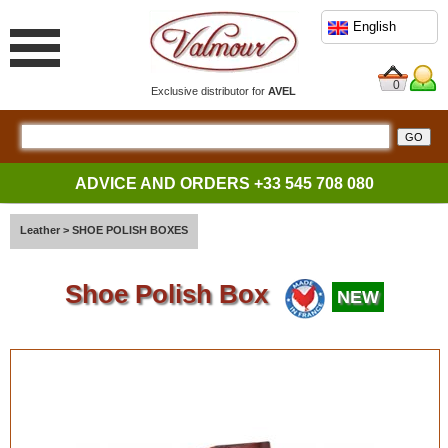
English
0
Exclusive distributor for
AVEL
ADVICE AND ORDERS
+33 545 708 080
Leather
>
SHOE POLISH BOXES
Shoe Polish Box
NEW