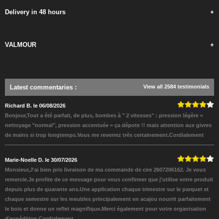
Delivery in 48 hours
+
VALMOUR
+
Latest commentaries
:
View all 2584 testimonials
Richard B. le 06/08/2026
Bonjour,Tout a été parfait, de plus, bombes à " 2 vitesses" : pression légère =
nettoyage "normal", pression accentuée = ça dépote !! mais attention aux givres
de mains si trop longtemps.Vous me reverrez très certainement.Cordialement
Marie-Noelle D. le 30/07/2026
Monsieur,J'ai bien pris livraison de ma commande de cire 2607206162. Je vous
remercie.Je profite de ce message pour vous confirmer que j'utilise votre produit
depuis plus de quarante ans.Une application chaque trimestre sur le parquet et
chaque semestre sur les meubles principalement en acajou nourrit parfaitement
le bois et donne un reflet magnifique.Merci également pour votre organisation
d'expédition.Cordialement.