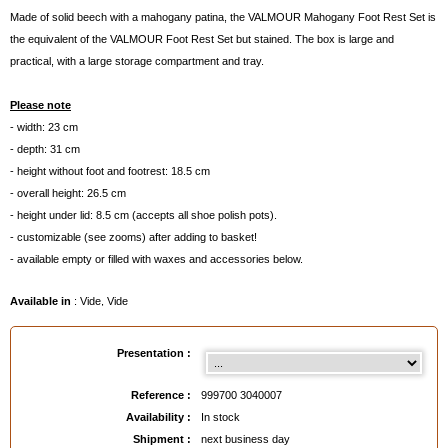
Made of solid beech with a mahogany patina, the VALMOUR Mahogany Foot Rest Set is
the equivalent of the VALMOUR Foot Rest Set but stained. The box is large and
practical, with a large storage compartment and tray.
Please note
- width: 23 cm
- depth: 31 cm
- height without foot and footrest: 18.5 cm
- overall height: 26.5 cm
- height under lid: 8.5 cm (accepts all shoe polish pots).
- customizable (see zooms) after adding to basket!
- available empty or filled with waxes and accessories below.
Available in
: Vide, Vide
EAN :
9997003040007
Presentation :
Reference :
999700 3040007
Availability :
In stock
Shipment :
next business day