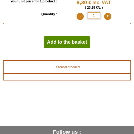
Your unit price for 1 product :
9,30
€ Inc. VAT
( 23,25 €/L )
Quantity :
-
+
Add to the basket
Essential products
Follow us :