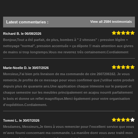
Latest commentaries
:
View all 2584 testimonials
Richard B. le 06/08/2026
Bonjour,Tout a été parfait, de plus, bombes à " 2 vitesses" : pression légère =
nettoyage "normal", pression accentuée = ça dépote !! mais attention aux givres
de mains si trop longtemps.Vous me reverrez très certainement.Cordialement
Marie-Noelle D. le 30/07/2026
Monsieur,J'ai bien pris livraison de ma commande de cire 2607206162. Je vous
remercie.Je profite de ce message pour vous confirmer que j'utilise votre produit
depuis plus de quarante ans.Une application chaque trimestre sur le parquet et
chaque semestre sur les meubles principalement en acajou nourrit parfaitement
le bois et donne un reflet magnifique.Merci également pour votre organisation
d'expédition.Cordialement.
Tommi L. le 30/07/2026
Mesdames, Messieurs,Je tiens à vous remercier pour l'excellent service que vous
m'avez fourni concernant ma commande. La manière dont vous avez traité mon