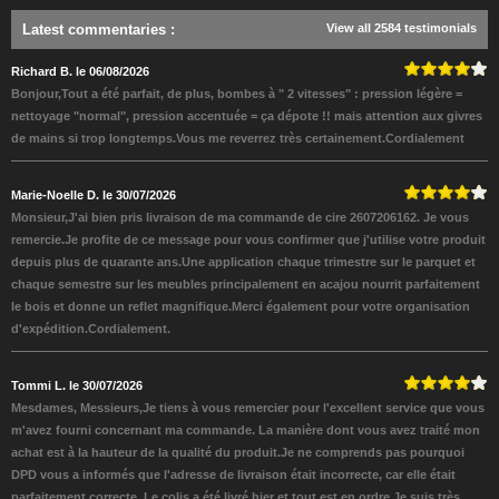
Latest commentaries
:
View all 2584 testimonials
Richard B. le 06/08/2026
Bonjour,Tout a été parfait, de plus, bombes à " 2 vitesses" : pression légère =
nettoyage "normal", pression accentuée = ça dépote !! mais attention aux givres
de mains si trop longtemps.Vous me reverrez très certainement.Cordialement
Marie-Noelle D. le 30/07/2026
Monsieur,J'ai bien pris livraison de ma commande de cire 2607206162. Je vous
remercie.Je profite de ce message pour vous confirmer que j'utilise votre produit
depuis plus de quarante ans.Une application chaque trimestre sur le parquet et
chaque semestre sur les meubles principalement en acajou nourrit parfaitement
le bois et donne un reflet magnifique.Merci également pour votre organisation
d'expédition.Cordialement.
Tommi L. le 30/07/2026
Mesdames, Messieurs,Je tiens à vous remercier pour l'excellent service que vous
m'avez fourni concernant ma commande. La manière dont vous avez traité mon
achat est à la hauteur de la qualité du produit.Je ne comprends pas pourquoi
DPD vous a informés que l'adresse de livraison était incorrecte, car elle était
parfaitement correcte. Le colis a été livré hier et tout est en ordre.Je suis très