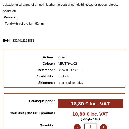
suitable for all types of smooth leather: accessories, clothing,leather goods, shoes,
books etc.
Remark :
- Total width of the jar : 62mm
EAN :
3324011123051
Action :
75 ml
Colour :
NEUTRAL 02
Reference :
332401 1123051
Availability :
In stock
Shipment :
next business day
Catalogue price :
18,80 €
Inc. VAT
Your unit price for 1 product :
18,80
€ Inc. VAT
( 250,67 €/L )
Quantity :
-
+