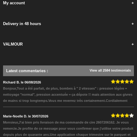
My account
+
Delivery in 48 hours
+
VALMOUR
+
Latest commentaries
:
View all 2584 testimonials
Richard B. le 06/08/2026
Bonjour,Tout a été parfait, de plus, bombes à " 2 vitesses" : pression légère =
nettoyage "normal", pression accentuée = ça dépote !! mais attention aux givres
de mains si trop longtemps.Vous me reverrez très certainement.Cordialement
Marie-Noelle D. le 30/07/2026
Monsieur,J'ai bien pris livraison de ma commande de cire 2607206162. Je vous
remercie.Je profite de ce message pour vous confirmer que j'utilise votre produit
depuis plus de quarante ans.Une application chaque trimestre sur le parquet et