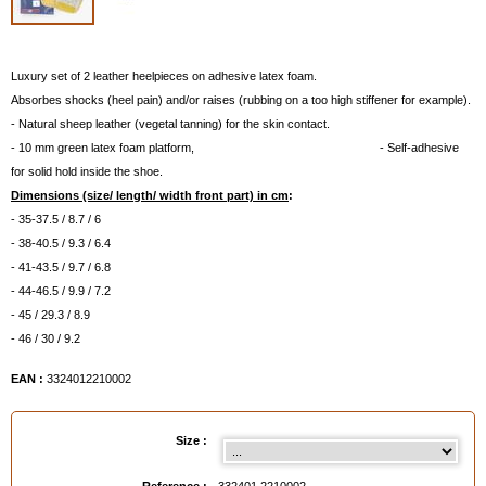
Luxury set of 2 leather heelpieces on adhesive latex foam.
Absorbes shocks (heel pain) and/or raises (rubbing on a too high stiffener for example).
- Natural sheep leather (vegetal tanning) for the skin contact.
- 10 mm green latex foam platform, - Self-adhesive
for solid hold inside the shoe.
Dimensions (size/ length/ width front part) in cm
:
- 35-37.5 / 8.7 / 6
- 38-40.5 / 9.3 / 6.4
- 41-43.5 / 9.7 / 6.8
- 44-46.5 / 9.9 / 7.2
- 45 / 29.3 / 8.9
- 46 / 30 / 9.2
EAN :
3324012210002
Size :