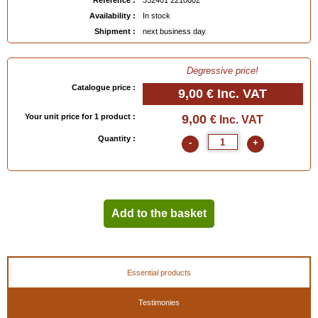
Reference :
332401 2210002
Availability :
In stock
Shipment :
next business day
Degressive price!
Catalogue price :
9,00 €
Inc. VAT
Your unit price for 1 product :
9,00
€ Inc. VAT
Quantity :
-
+
Add to the basket
Essential products
Testimonies