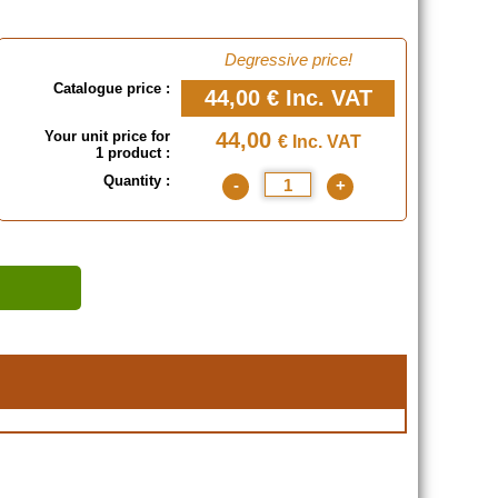
Degressive price!
Catalogue price :
44,00 €
Inc. VAT
Your unit price for
44,00
€ Inc. VAT
1 product :
Quantity :
-
+