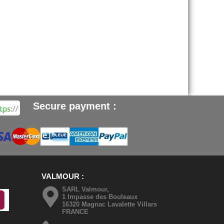
Secure payment :
VALMOUR
SARL Valmour,
1 Impasse des Bouleaux
16320 Magnac Lavalette Villars
FRANCE