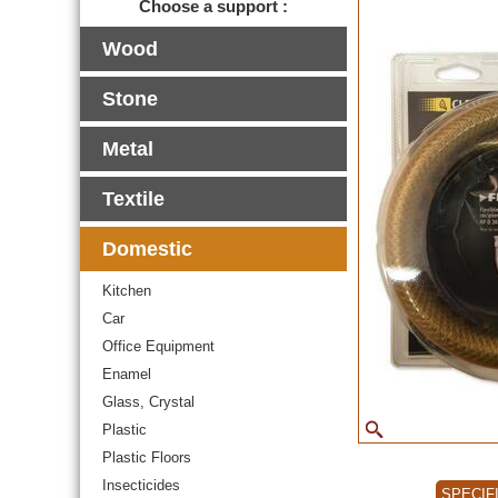
Choose a support :
Wood
Stone
Metal
Textile
Domestic
Kitchen
Car
Office Equipment
Enamel
Glass, Crystal
Plastic
Plastic Floors
Insecticides
SPECIF