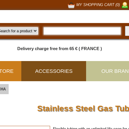
MY SHOPPING CART (0)
Delivery charge free from 65 € ( FRANCE )
TORE
ACCESSORIES
OUR BRAN
CHA
Stainless Steel Gas Tu
Flexible tubing with an
unlimited life-span
for 