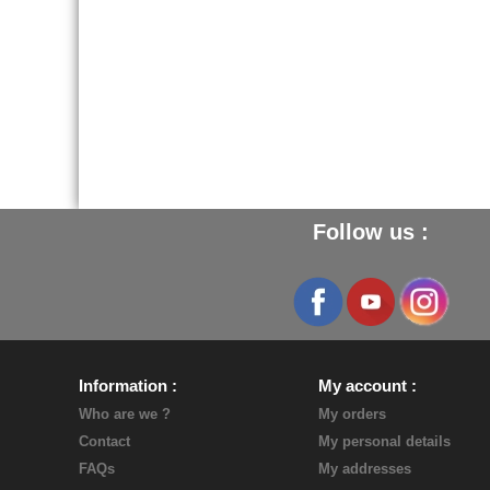
Follow us :
Information
My account
Who are we ?
My orders
Contact
My personal details
FAQs
My addresses