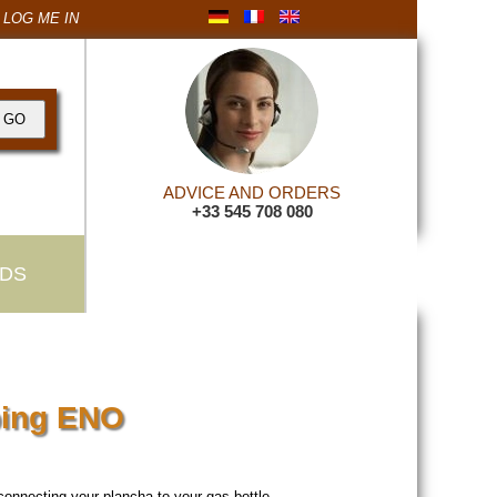
LOG ME IN
ADVICE AND ORDERS
+33 545 708 080
DS
bing ENO
connecting your plancha to your gas bottle.