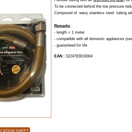
To be connected behind the low pressure redu
Composed of wavy stainless steel tubing with 
Remarks
:
- length = 1 meter.
- compatible with all domestic appliances (see
- guaranteed for life
EAN :
3224783810004
ICATION SHEET