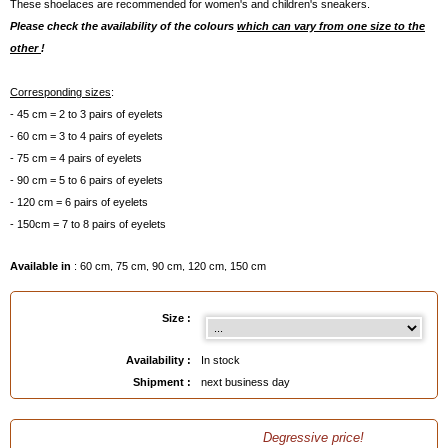
These shoelaces are recommended for women's and children's sneakers.
Please check the availability of the colours
which can vary from one size to the
other
!
Corresponding sizes
:
- 45 cm = 2 to 3 pairs of eyelets
- 60 cm = 3 to 4 pairs of eyelets
- 75 cm = 4 pairs of eyelets
- 90 cm = 5 to 6 pairs of eyelets
- 120 cm = 6 pairs of eyelets
- 150cm = 7 to 8 pairs of eyelets
Available in
: 60 cm, 75 cm, 90 cm, 120 cm, 150 cm
Size :
Availability :
In stock
Shipment :
next business day
Degressive price!