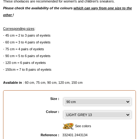
These shoelaces are recommended for women's and children's sneakers.
Please check the availability of the colours
which can vary from one size to the
other
!
Corresponding sizes
:
- 45 cm = 2 to 3 pairs of eyelets
- 60 cm = 3 to 4 pairs of eyelets
- 75 cm = 4 pairs of eyelets
- 90 cm = 5 to 6 pairs of eyelets
- 120 cm = 6 pairs of eyelets
- 150cm = 7 to 8 pairs of eyelets
Available in
: 60 cm, 75 cm, 90 cm, 120 cm, 150 cm
EAN :
3324012443134
Size :
Colour :
See colors
Reference :
332401 2443134