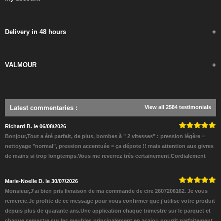
Delivery in 48 hours
+
VALMOUR
+
Latest commentaries
:
View all 2584 testimonials
Richard B. le 06/08/2026
Bonjour,Tout a été parfait, de plus, bombes à " 2 vitesses" : pression légère =
nettoyage "normal", pression accentuée = ça dépote !! mais attention aux givres
de mains si trop longtemps.Vous me reverrez très certainement.Cordialement
Marie-Noelle D. le 30/07/2026
Monsieur,J'ai bien pris livraison de ma commande de cire 2607206162. Je vous
remercie.Je profite de ce message pour vous confirmer que j'utilise votre produit
depuis plus de quarante ans.Une application chaque trimestre sur le parquet et
chaque semestre sur les meubles principalement en acajou nourrit parfaitement