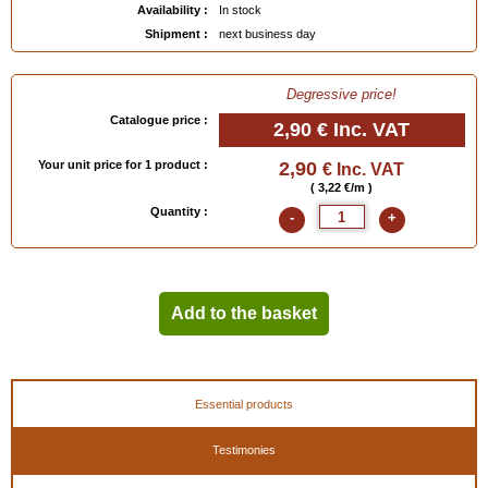
Availability :
In stock
Shipment :
next business day
Degressive price!
Catalogue price :
2,90 €
Inc. VAT
Your unit price for 1 product :
2,90
€ Inc. VAT
( 3,22 €/m )
Quantity :
-
+
Add to the basket
Essential products
Testimonies