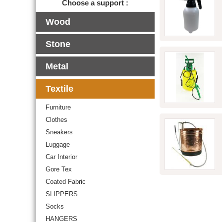
Choose a support :
Wood
Stone
Metal
Textile
Furniture
Clothes
Sneakers
Luggage
Car Interior
Gore Tex
Coated Fabric
SLIPPERS
Socks
HANGERS