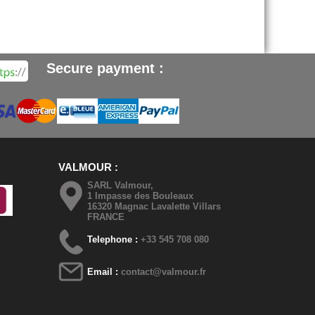
Secure payment :
VALMOUR
SARL Valmour,
1 Impasse des Bouleaux
16320 Magnac Lavalette Villars
FRANCE
Telephone :
+33 545 708 080
Email :
contact@valmour.fr