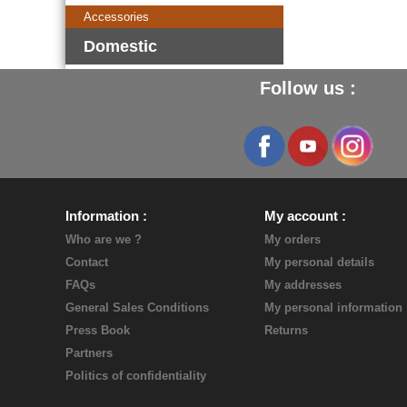
Accessories
Domestic
Follow us :
Information
My account
Who are we ?
My orders
Contact
My personal details
FAQs
My addresses
General Sales Conditions
My personal information
Press Book
Returns
Partners
Politics of confidentiality