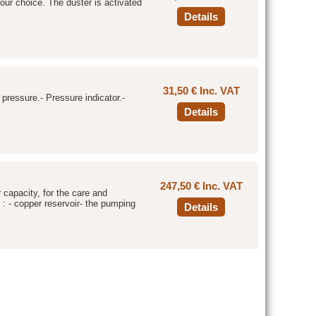
our choice. The duster is activated
Details
31,50 € Inc. VAT
pressure.- Pressure indicator.-
Details
247,50 € Inc. VAT
 capacity, for the care and
 : - copper reservoir- the pumping
Details