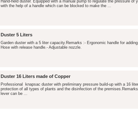
Hand-held duster. Equipped with a manual pump to regulate the pressure of y
with the help of a handle which can be blocked to make the ...
Duster 5 Liters
Garden duster with a 5 liter capacity.Remarks :- Ergonomic handle for adding 
Hose with release handle.- Adjustable nozzle.
Duster 16 Liters made of Copper
Professional knapsac duster with preliminary pressure build-up with a 16 liter
protection of all types of plants and the disinfection of the premises.Remarks
lever can be ...