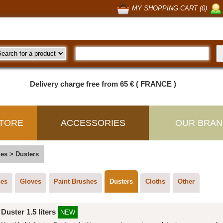
MY SHOPPING CART (0)
Delivery charge free from 65 € ( FRANCE )
TORE
ACCESSORIES
OUR BRAN
ies
>
Dusters
hes
Gloves
Paint Brushes
Dusters
Cloths
Other
Duster 1.5 liters
NEW