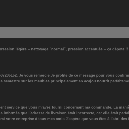
: pression légère = nettoyage "normal", pression accentuée = ça dépote !
07206162. Je vous remercie.Je profite de ce message pour vous confirmer
ue semestre sur les meubles principalement en acajou nourrit parfaiteme
lent service que vous m'avez fourni concernant ma commande. La manière
ormés que l'adresse de livraison était incorrecte, car elle était parfaite
erai votre entreprise à tous mes amis.J'espère que vous êtes à l'abri des 