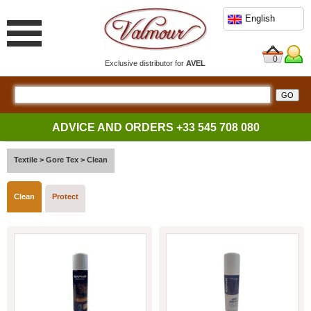
English
0
Exclusive distributor for
AVEL
ADVICE AND ORDERS
+33 545 708 080
Textile
>
Gore Tex
>
Clean
Clean
Protect