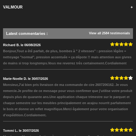
VALMOUR
+
Latest commentaries
:
View all 2584 testimonials
Richard B. le 06/08/2026
Bonjour,Tout a été parfait, de plus, bombes à " 2 vitesses" : pression légère =
nettoyage "normal", pression accentuée = ça dépote !! mais attention aux givres
de mains si trop longtemps.Vous me reverrez très certainement.Cordialement
Marie-Noelle D. le 30/07/2026
Monsieur,J'ai bien pris livraison de ma commande de cire 2607206162. Je vous
remercie.Je profite de ce message pour vous confirmer que j'utilise votre produit
depuis plus de quarante ans.Une application chaque trimestre sur le parquet et
chaque semestre sur les meubles principalement en acajou nourrit parfaitement
le bois et donne un reflet magnifique.Merci également pour votre organisation
d'expédition.Cordialement.
Tommi L. le 30/07/2026