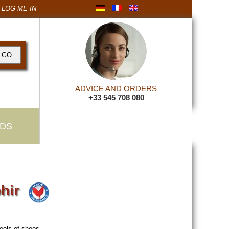
LOG ME IN
ADVICE AND ORDERS
+33 545 708 080
DS
phir
eels of shoes.