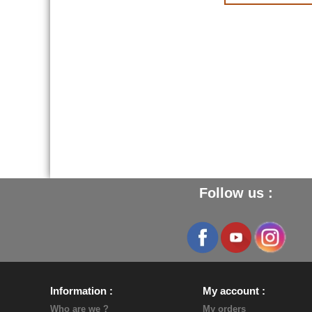
Follow us :
Information
My account
Who are we ?
My orders