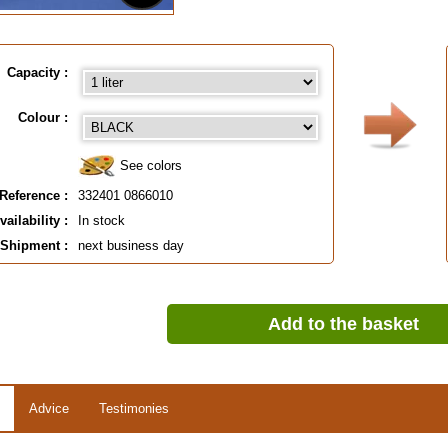
Capacity :
Colour :
See colors
Reference :
332401 0866010
vailability :
In stock
Shipment :
next business day
Add to the basket
Advice
Testimonies