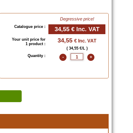
Degressive price!
Catalogue price :
34,55 €
Inc. VAT
Your unit price for
34,55
€ Inc. VAT
1 product :
( 34,55 €/L )
Quantity :
-
+