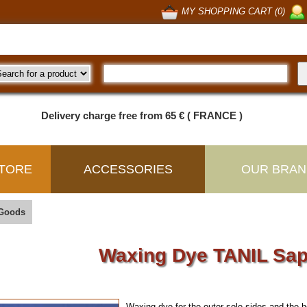
MY SHOPPING CART (0)
Delivery charge free from 65 € ( FRANCE )
TORE
ACCESSORIES
OUR BRAN
 Goods
Waxing Dye TANIL Sa
Waxing dye for the outer sole sides and the h