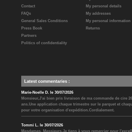
Contact
My personal details
FAQs
My addresses
General Sales Conditions
My personal information
Press Book
Returns
Partners
Politics of confidentiality
Latest commentaries
:
Marie-Noelle D. le 30/07/2026
Monsieur,J'ai bien pris livraison de ma commande de cire 26
ans.Une application chaque trimestre sur le parquet et chaq
pour votre organisation d'expédition.Cordialement.
Tommi L. le 30/07/2026
Mesdames, Messieurs,Je tiens à vous remercier pour l'excel