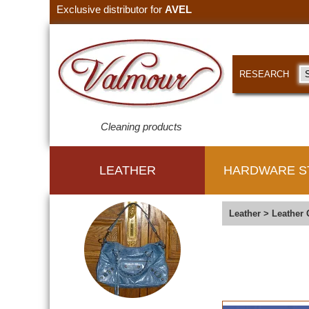
Exclusive distributor for
AVEL
RESEARCH
Cleaning products
LEATHER
HARDWARE S
Leather
>
Leather