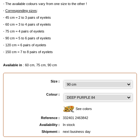
- The available colours vary from one size to the other !
-
Corresponding sizes
:
- 45 cm = 2 to 3 pairs of eyelets
- 60 cm = 3 to 4 pairs of eyelets
- 75 cm = 4 pairs of eyelets
- 90 cm = 5 to 6 pairs of eyelets
- 120 cm = 6 pairs of eyelets
- 150 cm = 7 to 8 pairs of eyelets
Available in
: 60 cm, 75 cm, 90 cm
EAN :
3324012463842
Size :
Colour :
See colors
Reference :
332401 2463842
Availability :
In stock
Shipment :
next business day