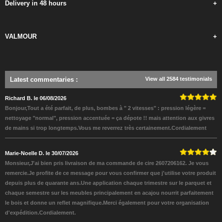
Delivery in 48 hours
+
VALMOUR
+
Latest commentaries
:
View all 2584 testimonials
Richard B. le 06/08/2026
Bonjour,Tout a été parfait, de plus, bombes à " 2 vitesses" : pression légère =
nettoyage "normal", pression accentuée = ça dépote !! mais attention aux givres
de mains si trop longtemps.Vous me reverrez très certainement.Cordialement
Marie-Noelle D. le 30/07/2026
Monsieur,J'ai bien pris livraison de ma commande de cire 2607206162. Je vous
remercie.Je profite de ce message pour vous confirmer que j'utilise votre produit
depuis plus de quarante ans.Une application chaque trimestre sur le parquet et
chaque semestre sur les meubles principalement en acajou nourrit parfaitement
le bois et donne un reflet magnifique.Merci également pour votre organisation
d'expédition.Cordialement.