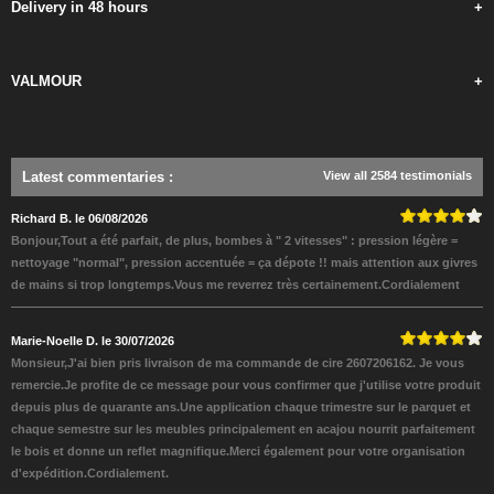
Delivery in 48 hours
+
VALMOUR
+
Latest commentaries
:
View all 2584 testimonials
Richard B. le 06/08/2026
Bonjour,Tout a été parfait, de plus, bombes à " 2 vitesses" : pression légère =
nettoyage "normal", pression accentuée = ça dépote !! mais attention aux givres
de mains si trop longtemps.Vous me reverrez très certainement.Cordialement
Marie-Noelle D. le 30/07/2026
Monsieur,J'ai bien pris livraison de ma commande de cire 2607206162. Je vous
remercie.Je profite de ce message pour vous confirmer que j'utilise votre produit
depuis plus de quarante ans.Une application chaque trimestre sur le parquet et
chaque semestre sur les meubles principalement en acajou nourrit parfaitement
le bois et donne un reflet magnifique.Merci également pour votre organisation
d'expédition.Cordialement.