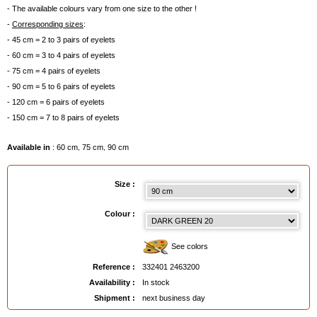
- The available colours vary from one size to the other !
-
Corresponding sizes
:
- 45 cm = 2 to 3 pairs of eyelets
- 60 cm = 3 to 4 pairs of eyelets
- 75 cm = 4 pairs of eyelets
- 90 cm = 5 to 6 pairs of eyelets
- 120 cm = 6 pairs of eyelets
- 150 cm = 7 to 8 pairs of eyelets
Available in
: 60 cm, 75 cm, 90 cm
EAN :
3324012463200
Size :
Colour :
See colors
Reference :
332401 2463200
Availability :
In stock
Shipment :
next business day