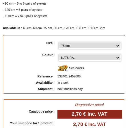
- 90 cm = 5 to 6 pairs of eyelets
- 120 cm = 6 pairs of eyelets
- 150cm = 7 to 8 pairs of eyelets
Available in
: 45 cm, 60 cm, 75 cm, 90 cm, 120 cm, 150 cm, 180 cm, 2 m
EAN :
3324012452006
Size :
Colour :
See colors
Reference :
332401 2452006
Availability :
In stock
Shipment :
next business day
Degressive price!
Catalogue price :
2,70 €
Inc. VAT
Your unit price for 1 product :
2,70
€ Inc. VAT