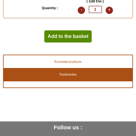
( 3,60 €/m )
Quantity :
-
+
Add to the basket
Essential products
Testimonies
Follow us :