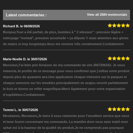
Latest commentaries
:
View all 2584 testimonials
Richard B. le 06/08/2026
Bonjour,Tout a été parfait, de plus, bombes à " 2 vitesses" : pression légère =
nettoyage "normal", pression accentuée = ça dépote !! mais attention aux givres
de mains si trop longtemps.Vous me reverrez très certainement.Cordialement
Marie-Noelle D. le 30/07/2026
Monsieur,J'ai bien pris livraison de ma commande de cire 2607206162. Je vous
remercie.Je profite de ce message pour vous confirmer que j'utilise votre produit
depuis plus de quarante ans.Une application chaque trimestre sur le parquet et
chaque semestre sur les meubles principalement en acajou nourrit parfaitement
le bois et donne un reflet magnifique.Merci également pour votre organisation
d'expédition.Cordialement.
Tommi L. le 30/07/2026
Mesdames, Messieurs,Je tiens à vous remercier pour l'excellent service que vous
m'avez fourni concernant ma commande. La manière dont vous avez traité mon
achat est à la hauteur de la qualité du produit.Je ne comprends pas pourquoi