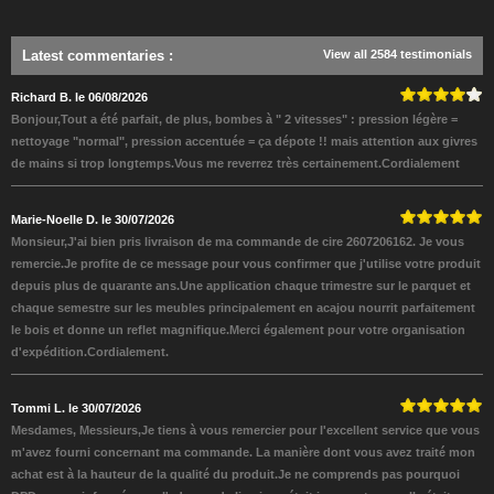
Latest commentaries
:
View all 2584 testimonials
Richard B. le 06/08/2026
Bonjour,Tout a été parfait, de plus, bombes à " 2 vitesses" : pression légère =
nettoyage "normal", pression accentuée = ça dépote !! mais attention aux givres
de mains si trop longtemps.Vous me reverrez très certainement.Cordialement
Marie-Noelle D. le 30/07/2026
Monsieur,J'ai bien pris livraison de ma commande de cire 2607206162. Je vous
remercie.Je profite de ce message pour vous confirmer que j'utilise votre produit
depuis plus de quarante ans.Une application chaque trimestre sur le parquet et
chaque semestre sur les meubles principalement en acajou nourrit parfaitement
le bois et donne un reflet magnifique.Merci également pour votre organisation
d'expédition.Cordialement.
Tommi L. le 30/07/2026
Mesdames, Messieurs,Je tiens à vous remercier pour l'excellent service que vous
m'avez fourni concernant ma commande. La manière dont vous avez traité mon
achat est à la hauteur de la qualité du produit.Je ne comprends pas pourquoi