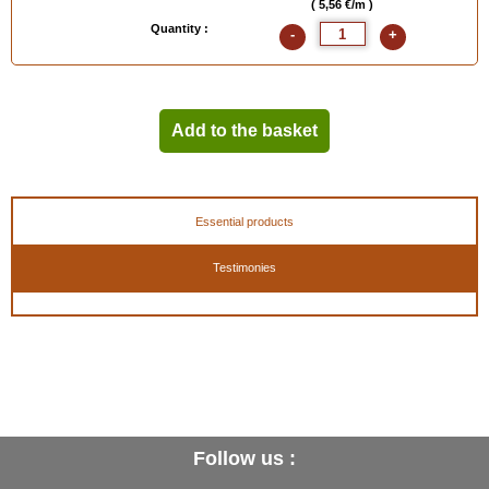
( 5,56 €/m )
Quantity :
-
+
Add to the basket
Essential products
Testimonies
Follow us :