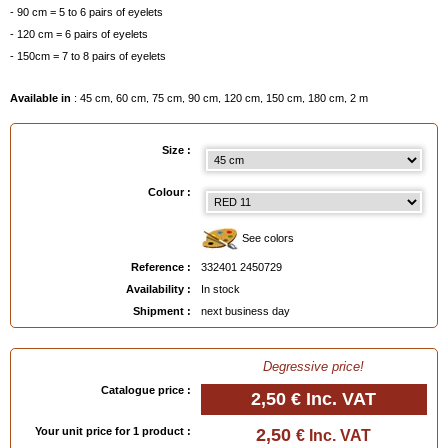
- 90 cm = 5 to 6 pairs of eyelets
- 120 cm = 6 pairs of eyelets
- 150cm = 7 to 8 pairs of eyelets
Available in
: 45 cm, 60 cm, 75 cm, 90 cm, 120 cm, 150 cm, 180 cm, 2 m
EAN :
3324012450729
Size :
Colour :
See colors
Reference :
332401 2450729
Availability :
In stock
Shipment :
next business day
Degressive price!
Catalogue price :
2,50 €
Inc. VAT
Your unit price for 1 product :
2,50
€ Inc. VAT