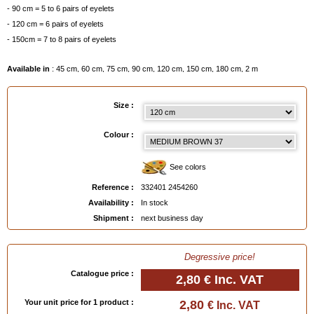
- 90 cm = 5 to 6 pairs of eyelets
- 120 cm = 6 pairs of eyelets
- 150cm = 7 to 8 pairs of eyelets
Available in
: 45 cm, 60 cm, 75 cm, 90 cm, 120 cm, 150 cm, 180 cm, 2 m
EAN :
3324012454260
Size :
Colour :
See colors
Reference :
332401 2454260
Availability :
In stock
Shipment :
next business day
Degressive price!
Catalogue price :
2,80 €
Inc. VAT
Your unit price for 1 product :
2,80
€ Inc. VAT