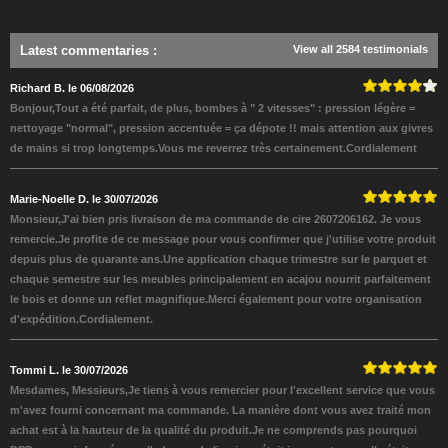
Latest commentaries
:
View all 2584 testimonials
Richard B. le 06/08/2026
Bonjour,Tout a été parfait, de plus, bombes à " 2 vitesses" : pression légère =
nettoyage "normal", pression accentuée = ça dépote !! mais attention aux givres
de mains si trop longtemps.Vous me reverrez très certainement.Cordialement
Marie-Noelle D. le 30/07/2026
Monsieur,J'ai bien pris livraison de ma commande de cire 2607206162. Je vous
remercie.Je profite de ce message pour vous confirmer que j'utilise votre produit
depuis plus de quarante ans.Une application chaque trimestre sur le parquet et
chaque semestre sur les meubles principalement en acajou nourrit parfaitement
le bois et donne un reflet magnifique.Merci également pour votre organisation
d'expédition.Cordialement.
Tommi L. le 30/07/2026
Mesdames, Messieurs,Je tiens à vous remercier pour l'excellent service que vous
m'avez fourni concernant ma commande. La manière dont vous avez traité mon
achat est à la hauteur de la qualité du produit.Je ne comprends pas pourquoi