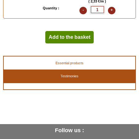
( 2,33 €/m )
Quantity :
-
+
Add to the basket
Essential products
Testimonies
Follow us :