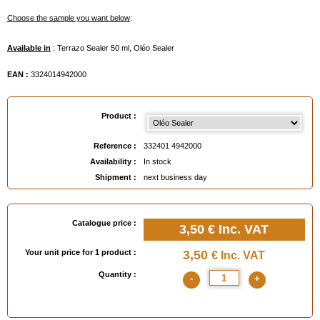
Choose the sample you want below
:
Available in
: Terrazo Sealer 50 ml, Oléo Sealer
EAN :
3324014942000
Product :
Reference :
332401 4942000
Availability :
In stock
Shipment :
next business day
Catalogue price :
3,50 €
Inc. VAT
Your unit price for 1 product :
3,50
€ Inc. VAT
Quantity :
-
+