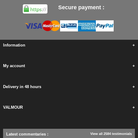
Secure payment :
Information
+
My account
+
Delivery in 48 hours
+
VALMOUR
+
Latest commentaries
:
View all 2584 testimonials