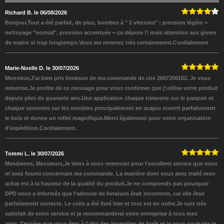
Richard B. le 06/08/2026
Bonjour,Tout a été parfait, de plus, bombes à " 2 vitesses" : pression légère =
nettoyage "normal", pression accentuée = ça dépote !! mais attention aux givres
de mains si trop longtemps.Vous me reverrez très certainement.Cordialement
Marie-Noelle D. le 30/07/2026
Monsieur,J'ai bien pris livraison de ma commande de cire 2607206162. Je vous
remercie.Je profite de ce message pour vous confirmer que j'utilise votre produit
depuis plus de quarante ans.Une application chaque trimestre sur le parquet et
chaque semestre sur les meubles principalement en acajou nourrit parfaitement
le bois et donne un reflet magnifique.Merci également pour votre organisation
d'expédition.Cordialement.
Tommi L. le 30/07/2026
Mesdames, Messieurs,Je tiens à vous remercier pour l'excellent service que vous
m'avez fourni concernant ma commande. La manière dont vous avez traité mon
achat est à la hauteur de la qualité du produit.Je ne comprends pas pourquoi
DPD vous a informés que l'adresse de livraison était incorrecte, car elle était
parfaitement correcte. Le colis a été livré hier et tout est en ordre.Je suis très
satisfait de votre service et je recommanderai votre entreprise à tous mes
amis.J'espère que vous êtes à l'abri des incendies de forêt et je vous souhaite le