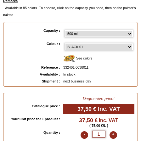
Remarks
:
- Available in 85 colors. To choose, click on the capacity you need, then on the painter's
palette.
- Or even better:
order a Colour Chart
below.
Capacity :
Available in
: 50 ml, 500 ml, 500 ml made to order
Colour :
EAN :
3324010038011
See colors
Reference :
332401 0038011
Availability :
In stock
Shipment :
next business day
Degressive price!
Catalogue price :
37,50 €
Inc. VAT
Your unit price for 1 product :
37,50
€ Inc. VAT
( 75,00 €/L )
Quantity :
-
+