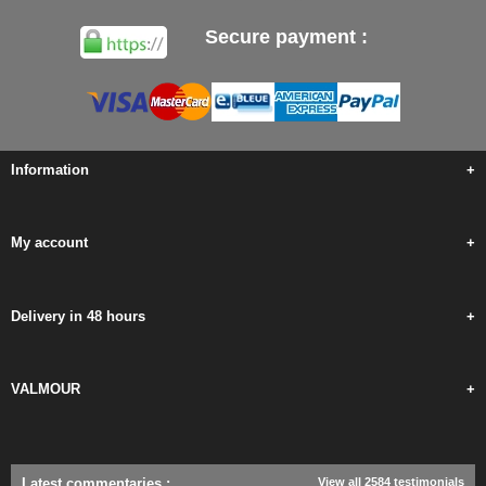
Secure payment :
Information
+
My account
+
Delivery in 48 hours
+
VALMOUR
+
Latest commentaries
:
View all 2584 testimonials