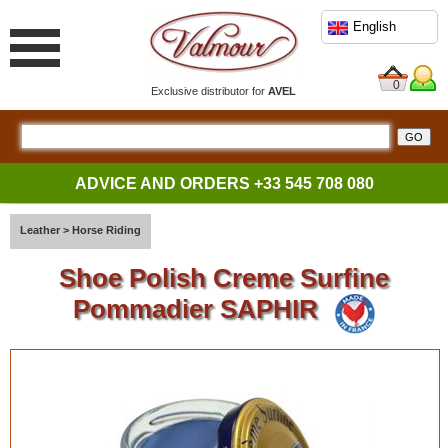
English
0
Exclusive distributor for
AVEL
ADVICE AND ORDERS
+33 545 708 080
Leather
>
Horse Riding
Shoe Polish Creme Surfine
Pommadier SAPHIR