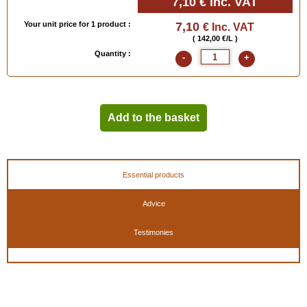
7,10 €
Inc. VAT
Your unit price for 1 product :
7,10
€ Inc. VAT
( 142,00 €/L )
Quantity :
-
+
Add to the basket
Essential products
Advice
Testimonies