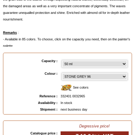
the damaged areas as well as a very important concentrate of pigments. The waxes
guarantee unequalled protection and shine. Enriched with almond oil for in-depth leather
nourrishment.
Remarks
:
- Available in 85 colors. To choose, click on the capacity you need, then on the painter's
palette.
- Or even better:
order a Colour Chart
below.
Capacity :
Available in
: 50 ml, 500 ml, 500 ml made to order
Colour :
EAN :
3324010032965
See colors
Reference :
332401 0032965
Availability :
In stock
Shipment :
next business day
Degressive price!
Catalogue price :