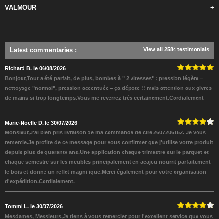
VALMOUR
+
Latest commentaries
:
View all 2584 testimonials
Richard B. le 06/08/2026
Bonjour,Tout a été parfait, de plus, bombes à " 2 vitesses" : pression légère =
nettoyage "normal", pression accentuée = ça dépote !! mais attention aux givres
de mains si trop longtemps.Vous me reverrez très certainement.Cordialement
Marie-Noelle D. le 30/07/2026
Monsieur,J'ai bien pris livraison de ma commande de cire 2607206162. Je vous
remercie.Je profite de ce message pour vous confirmer que j'utilise votre produit
depuis plus de quarante ans.Une application chaque trimestre sur le parquet et
chaque semestre sur les meubles principalement en acajou nourrit parfaitement
le bois et donne un reflet magnifique.Merci également pour votre organisation
d'expédition.Cordialement.
Tommi L. le 30/07/2026
Mesdames, Messieurs,Je tiens à vous remercier pour l'excellent service que vous