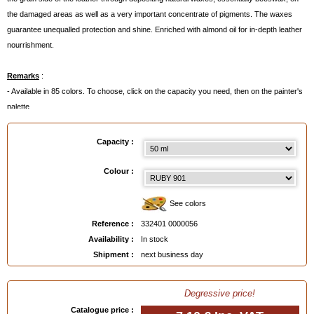
the damaged areas as well as a very important concentrate of pigments. The waxes
guarantee unequalled protection and shine. Enriched with almond oil for in-depth leather
nourrishment.
Remarks
:
- Available in 85 colors. To choose, click on the capacity you need, then on the painter's
palette.
- Or even better:
order a Colour Chart
below.
Capacity :
Available in
: 50 ml, 500 ml, 500 ml made to order
Colour :
EAN :
3324010000056
See colors
Reference :
332401 0000056
Availability :
In stock
Shipment :
next business day
Degressive price!
Catalogue price :