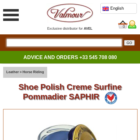
English
0
Exclusive distributor for
AVEL
ADVICE AND ORDERS
+33 545 708 080
Leather
>
Horse Riding
Shoe Polish Creme Surfine
Pommadier SAPHIR