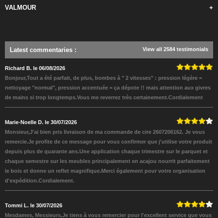
VALMOUR
+
Latest commentaries
:
View all 2584 testimonials
Richard B. le 06/08/2026
Bonjour,Tout a été parfait, de plus, bombes à " 2 vitesses" : pression légère =
nettoyage "normal", pression accentuée = ça dépote !! mais attention aux givres
de mains si trop longtemps.Vous me reverrez très certainement.Cordialement
Marie-Noelle D. le 30/07/2026
Monsieur,J'ai bien pris livraison de ma commande de cire 2607206162. Je vous
remercie.Je profite de ce message pour vous confirmer que j'utilise votre produit
depuis plus de quarante ans.Une application chaque trimestre sur le parquet et
chaque semestre sur les meubles principalement en acajou nourrit parfaitement
le bois et donne un reflet magnifique.Merci également pour votre organisation
d'expédition.Cordialement.
Tommi L. le 30/07/2026
Mesdames, Messieurs,Je tiens à vous remercier pour l'excellent service que vous