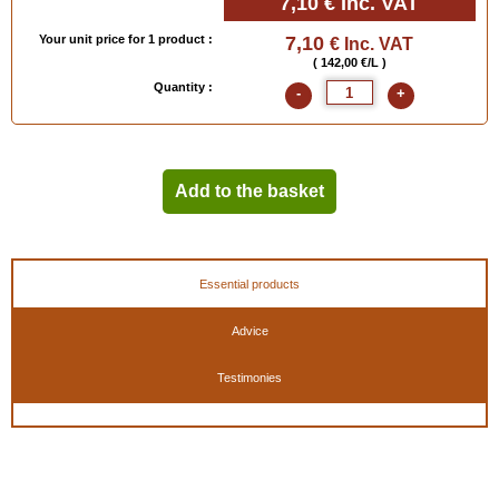
7,10 €
Inc. VAT
Your unit price for 1 product :
7,10
€ Inc. VAT
( 142,00 €/L )
Quantity :
-
+
Add to the basket
Essential products
Advice
Testimonies