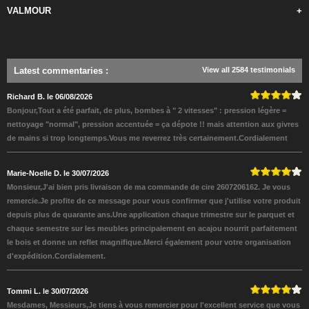
VALMOUR
+
Latest commentaries
:
View all 2584 testimonials
Richard B. le 06/08/2026
Bonjour,Tout a été parfait, de plus, bombes à " 2 vitesses" : pression légère =
nettoyage "normal", pression accentuée = ça dépote !! mais attention aux givres
de mains si trop longtemps.Vous me reverrez très certainement.Cordialement
Marie-Noelle D. le 30/07/2026
Monsieur,J'ai bien pris livraison de ma commande de cire 2607206162. Je vous
remercie.Je profite de ce message pour vous confirmer que j'utilise votre produit
depuis plus de quarante ans.Une application chaque trimestre sur le parquet et
chaque semestre sur les meubles principalement en acajou nourrit parfaitement
le bois et donne un reflet magnifique.Merci également pour votre organisation
d'expédition.Cordialement.
Tommi L. le 30/07/2026
Mesdames, Messieurs,Je tiens à vous remercier pour l'excellent service que vous