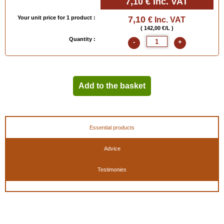
7,10 €
Inc. VAT
Your unit price for 1 product :
7,10
€ Inc. VAT
( 142,00 €/L )
Quantity :
-
+
Add to the basket
Essential products
Advice
Testimonies