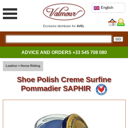
English
0
Exclusive distributor for
AVEL
ADVICE AND ORDERS
+33 545 708 080
Leather
>
Horse Riding
Shoe Polish Creme Surfine
Pommadier SAPHIR