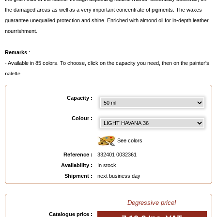
the damaged areas as well as a very important concentrate of pigments. The waxes
guarantee unequalled protection and shine. Enriched with almond oil for in-depth leather
nourrishment.
Remarks
:
- Available in 85 colors. To choose, click on the capacity you need, then on the painter's
palette.
- Or even better:
order a Colour Chart
below.
Capacity :
Available in
: 50 ml, 500 ml, 500 ml made to order
Colour :
EAN :
3324010032361
See colors
Reference :
332401 0032361
Availability :
In stock
Shipment :
next business day
Degressive price!
Catalogue price :