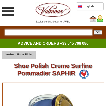
English
0
Exclusive distributor for
AVEL
ADVICE AND ORDERS
+33 545 708 080
Leather
>
Horse Riding
Shoe Polish Creme Surfine
Pommadier SAPHIR