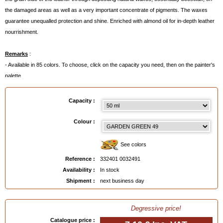
the damaged areas as well as a very important concentrate of pigments. The waxes
guarantee unequalled protection and shine. Enriched with almond oil for in-depth leather
nourrishment.
Remarks
:
- Available in 85 colors. To choose, click on the capacity you need, then on the painter's
palette.
- Or even better:
order a Colour Chart
below.
Capacity :
Available in
: 50 ml, 500 ml, 500 ml made to order
Colour :
EAN :
3324010032491
See colors
Reference :
332401 0032491
Availability :
In stock
Shipment :
next business day
Degressive price!
Catalogue price :