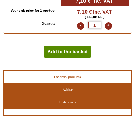
7,10 €
Inc. VAT
Your unit price for 1 product :
7,10
€ Inc. VAT
( 142,00 €/L )
Quantity :
-
+
Add to the basket
Essential products
Advice
Testimonies