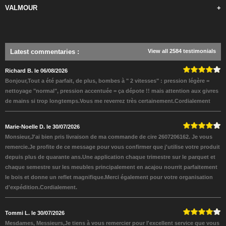
VALMOUR
+
Latest commentaries
:
View all 2584 testimonials
Richard B. le 06/08/2026
Bonjour,Tout a été parfait, de plus, bombes à " 2 vitesses" : pression légère =
nettoyage "normal", pression accentuée = ça dépote !! mais attention aux givres
de mains si trop longtemps.Vous me reverrez très certainement.Cordialement
Marie-Noelle D. le 30/07/2026
Monsieur,J'ai bien pris livraison de ma commande de cire 2607206162. Je vous
remercie.Je profite de ce message pour vous confirmer que j'utilise votre produit
depuis plus de quarante ans.Une application chaque trimestre sur le parquet et
chaque semestre sur les meubles principalement en acajou nourrit parfaitement
le bois et donne un reflet magnifique.Merci également pour votre organisation
d'expédition.Cordialement.
Tommi L. le 30/07/2026
Mesdames, Messieurs,Je tiens à vous remercier pour l'excellent service que vous