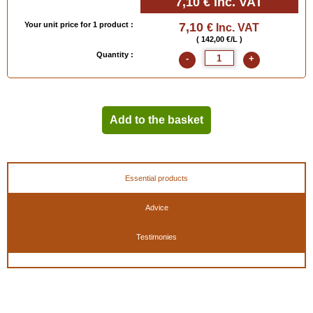
7,10 €
Inc. VAT
Your unit price for 1 product :
7,10
€ Inc. VAT
( 142,00 €/L )
Quantity :
-
+
Add to the basket
Essential products
Advice
Testimonies