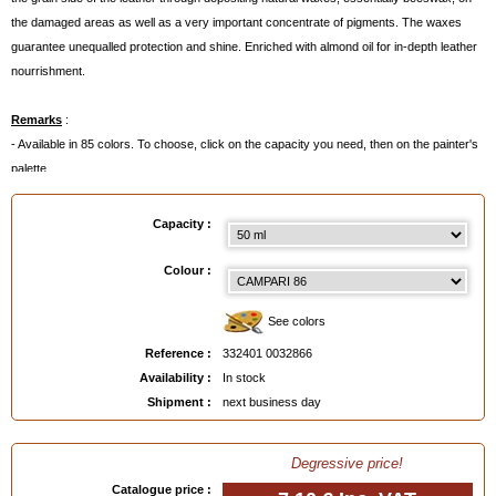
the damaged areas as well as a very important concentrate of pigments. The waxes
guarantee unequalled protection and shine. Enriched with almond oil for in-depth leather
nourrishment.
Remarks
:
- Available in 85 colors. To choose, click on the capacity you need, then on the painter's
palette.
- Or even better:
order a Colour Chart
below.
Capacity :
Available in
: 50 ml, 500 ml, 500 ml made to order
Colour :
EAN :
3324010032866
See colors
Reference :
332401 0032866
Availability :
In stock
Shipment :
next business day
Degressive price!
Catalogue price :