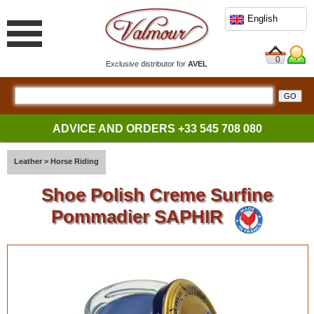
English
0
Exclusive distributor for
AVEL
ADVICE AND ORDERS
+33 545 708 080
Leather
>
Horse Riding
Shoe Polish Creme Surfine
Pommadier SAPHIR