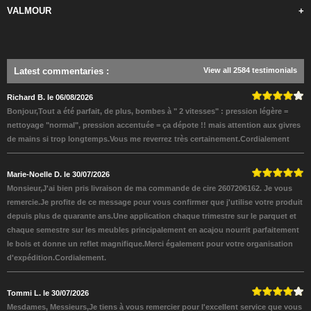
VALMOUR
+
Latest commentaries
:
View all 2584 testimonials
Richard B. le 06/08/2026
Bonjour,Tout a été parfait, de plus, bombes à " 2 vitesses" : pression légère =
nettoyage "normal", pression accentuée = ça dépote !! mais attention aux givres
de mains si trop longtemps.Vous me reverrez très certainement.Cordialement
Marie-Noelle D. le 30/07/2026
Monsieur,J'ai bien pris livraison de ma commande de cire 2607206162. Je vous
remercie.Je profite de ce message pour vous confirmer que j'utilise votre produit
depuis plus de quarante ans.Une application chaque trimestre sur le parquet et
chaque semestre sur les meubles principalement en acajou nourrit parfaitement
le bois et donne un reflet magnifique.Merci également pour votre organisation
d'expédition.Cordialement.
Tommi L. le 30/07/2026
Mesdames, Messieurs,Je tiens à vous remercier pour l'excellent service que vous