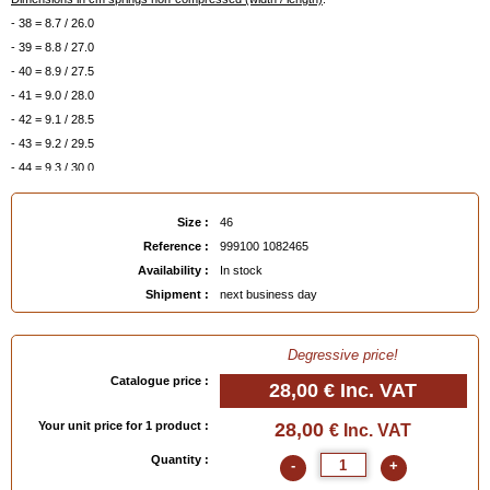
- 38 = 8.7 / 26.0
- 39 = 8.8 / 27.0
- 40 = 8.9 / 27.5
- 41 = 9.0 / 28.0
- 42 = 9.1 / 28.5
- 43 = 9.2 / 29.5
- 44 = 9.3 / 30.0
- 45 = 9.4 / 31.0
- 46 = 9.5 / 32.0
Size :
46
Reference :
999100 1082465
EAN :
9991001082465
Availability :
In stock
Shipment :
next business day
Degressive price!
Catalogue price :
28,00 €
Inc. VAT
Your unit price for 1 product :
28,00
€ Inc. VAT
Quantity :
-
+