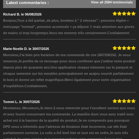
Latest commentaries
:
View all 2584 testimonials
Richard B. le 06/08/2026
Bonjour,Tout a été parfait, de plus, bombes à " 2 vitesses" : pression légère =
nettoyage "normal", pression accentuée = ça dépote !! mais attention aux givres
de mains si trop longtemps.Vous me reverrez très certainement.Cordialement
Marie-Noelle D. le 30/07/2026
Monsieur,J'ai bien pris livraison de ma commande de cire 2607206162. Je vous
remercie.Je profite de ce message pour vous confirmer que j'utilise votre produit
depuis plus de quarante ans.Une application chaque trimestre sur le parquet et
chaque semestre sur les meubles principalement en acajou nourrit parfaitement
le bois et donne un reflet magnifique.Merci également pour votre organisation
d'expédition.Cordialement.
Tommi L. le 30/07/2026
Mesdames, Messieurs,Je tiens à vous remercier pour l'excellent service que vous
m'avez fourni concernant ma commande. La manière dont vous avez traité mon
achat est à la hauteur de la qualité du produit.Je ne comprends pas pourquoi
DPD vous a informés que l'adresse de livraison était incorrecte, car elle était
parfaitement correcte. Le colis a été livré hier et tout est en ordre.Je suis très