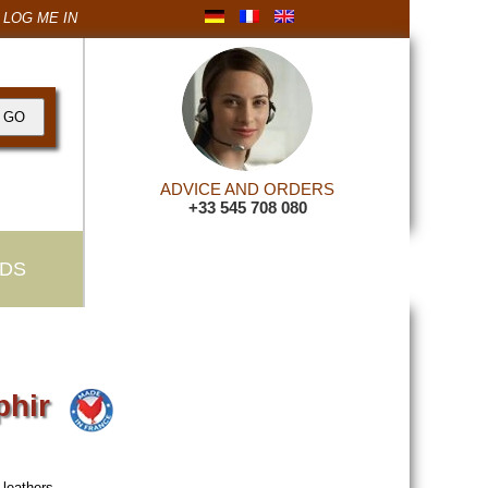
LOG ME IN
ADVICE AND ORDERS
+33 545 708 080
DS
phir
t leathers.