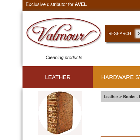
Exclusive distributor for
AVEL
RESEARCH
Cleaning products
LEATHER
HARDWARE S
Leather
>
Books - 