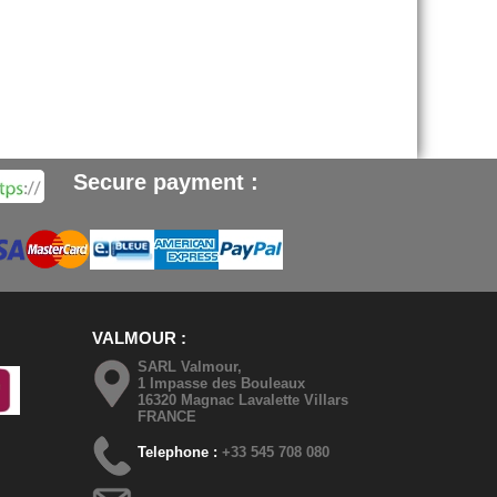
Secure payment :
VALMOUR
SARL Valmour,
1 Impasse des Bouleaux
16320 Magnac Lavalette Villars
FRANCE
Telephone :
+33 545 708 080