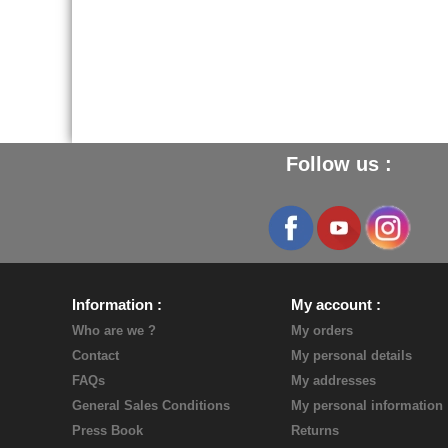
Follow us :
Information
My account
Who are we ?
My orders
Contact
My personal details
FAQs
My addresses
General Sales Conditions
My personal information
Press Book
Returns