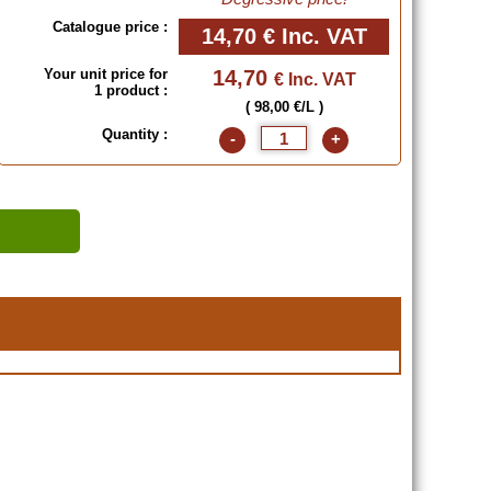
Catalogue price :
14,70 €
Inc. VAT
Your unit price for
14,70
€ Inc. VAT
1 product :
( 98,00 €/L )
Quantity :
-
+