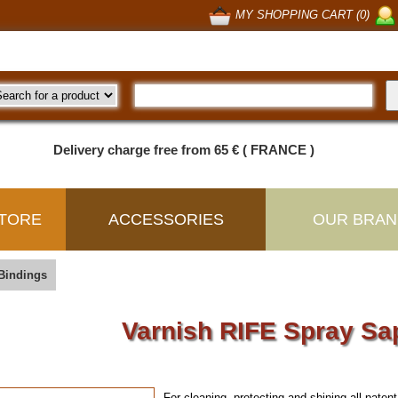
MY SHOPPING CART (0)
Delivery charge free from 65 € ( FRANCE )
TORE
ACCESSORIES
OUR BRAN
Bindings
Varnish RIFE Spray Sa
For cleaning, protecting and shining all paten