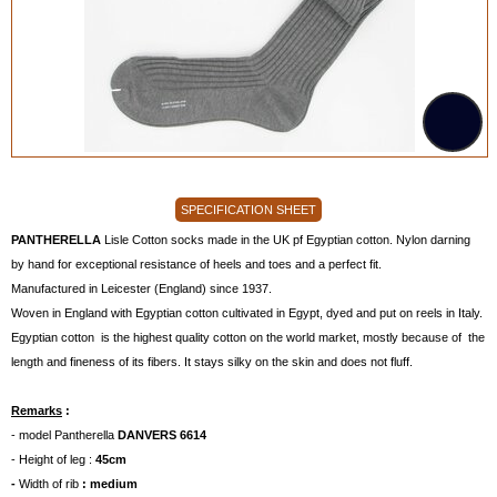
SPECIFICATION SHEET
PANTHERELLA
Lisle Cotton socks made in the UK pf Egyptian cotton. Nylon darning
by hand for exceptional resistance of heels and toes and a perfect fit.
Manufactured in Leicester (England) since 1937.
Woven in England with Egyptian cotton cultivated in Egypt, dyed and put on reels in Italy.
Egyptian cotton is the highest quality cotton on the world market, mostly because of the
length and fineness of its fibers. It stays silky on the skin and does not fluff.
Remarks
:
- model Pantherella
DANVERS 6614
- Height of leg :
45cm
-
Width of rib
: medium