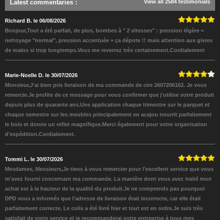
Latest commentaries
:
View all 2584 testimonials
Richard B. le 06/08/2026
Bonjour,Tout a été parfait, de plus, bombes à " 2 vitesses" : pression légère =
nettoyage "normal", pression accentuée = ça dépote !! mais attention aux givres
de mains si trop longtemps.Vous me reverrez très certainement.Cordialement
Marie-Noelle D. le 30/07/2026
Monsieur,J'ai bien pris livraison de ma commande de cire 2607206162. Je vous
remercie.Je profite de ce message pour vous confirmer que j'utilise votre produit
depuis plus de quarante ans.Une application chaque trimestre sur le parquet et
chaque semestre sur les meubles principalement en acajou nourrit parfaitement
le bois et donne un reflet magnifique.Merci également pour votre organisation
d'expédition.Cordialement.
Tommi L. le 30/07/2026
Mesdames, Messieurs,Je tiens à vous remercier pour l'excellent service que vous
m'avez fourni concernant ma commande. La manière dont vous avez traité mon
achat est à la hauteur de la qualité du produit.Je ne comprends pas pourquoi
DPD vous a informés que l'adresse de livraison était incorrecte, car elle était
parfaitement correcte. Le colis a été livré hier et tout est en ordre.Je suis très
satisfait de votre service et je recommanderai votre entreprise à tous mes