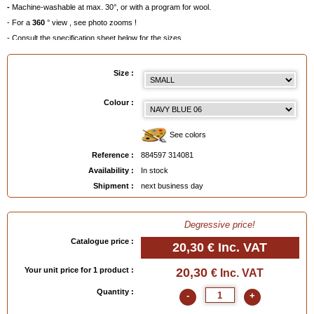
-
Machine-washable at max. 30°, or with a program for wool.
- For a
360
° view , see photo zooms !
- Consult the specification sheet below for the sizes
- Degressive prices per colour and size,
-
To choose a colour, click on the painter's palette below or order a
Colour Chart
!
Size :
Size guide
:
- Small = 39/40 (Eur) - 6/7 (UK) - 7/8 (USA)
Colour :
- Medium = 41/44 (Eur) - 7½/9½ (UK) - 8½/11 (USA)
- Large = 45/47 (Eur) - 10/12 (UK) - 11½/13 (USA)
See colors
- Extra Large = 48/49 (Eur) - 13/14 (UK) - 13½/15 (USA)
Reference :
884597 314081
Availability :
In stock
Shipment :
next business day
EAN :
884597314081
Degressive price!
Catalogue price :
20,30 €
Inc. VAT
Your unit price for 1 product :
20,30
€ Inc. VAT
Quantity :
-
+