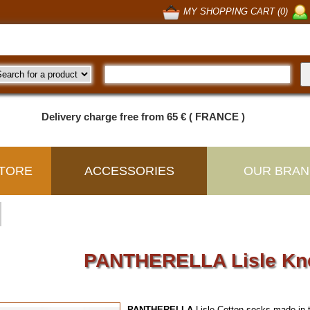
MY SHOPPING CART (0)
Delivery charge free from 65 € ( FRANCE )
TORE
ACCESSORIES
OUR BRAN
PANTHERELLA Lisle Kn
PANTHERELLA
Lisle Cotton socks made in t