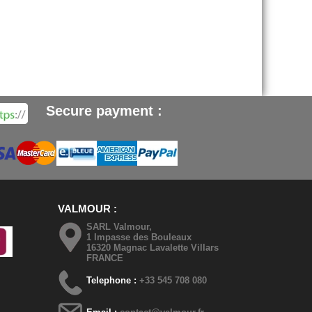
Secure payment :
VALMOUR
SARL Valmour,
1 Impasse des Bouleaux
16320 Magnac Lavalette Villars
FRANCE
Telephone :
+33 545 708 080