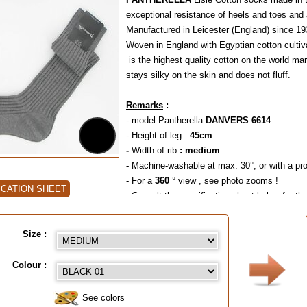
exceptional resistance of heels and toes and a
Manufactured in Leicester (England) since 19
Woven in England with Egyptian cotton cultiva
is the highest quality cotton on the world mar
stays silky on the skin and does not fluff.
Remarks
:
- model Pantherella
DANVERS 6614
- Height of leg :
45cm
-
Width of rib
: medium
-
Machine-washable at max. 30°, or with a pro
- For a
360
° view , see photo zooms !
ICATION SHEET
- Consult the specification sheet below for th
- Degressive prices per colour and size,
-
To choose a colour, click on the painter's pa
Size :
Size guide
:
- Small = 39/40 (Eur) - 6/7 (UK) - 7/8 (USA)
Colour :
- Medium = 41/44 (Eur) - 7½/9½ (UK) - 8½/1
- Large = 45/47 (Eur) - 10/12 (UK) - 11½/13 
See colors
- Extra Large = 48/49 (Eur) - 13/14 (UK) - 1