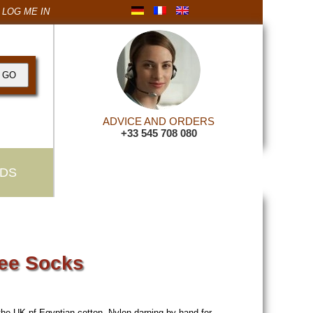
LOG ME IN
ADVICE AND ORDERS
+33 545 708 080
DS
ee Socks
he UK pf Egyptian cotton. Nylon darning by hand for