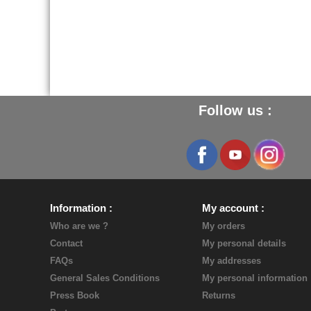
Follow us :
Information
My account
Who are we ?
My orders
Contact
My personal details
FAQs
My addresses
General Sales Conditions
My personal information
Press Book
Returns