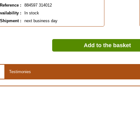
Reference :
884597 314012
vailability :
In stock
EAN :
884597314012
Shipment :
next business day
Add to the basket
Testimonies