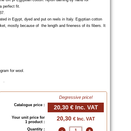
 perfect fit.
37.
ted in Egypt, dyed and put on reels in Italy. Egyptian cotton
ket, mostly because of the length and fineness of its fibers. It
gram for wool.
e sizes
lette below or order a
Colour Chart
!
Degressive price!
Catalogue price :
20,30 €
Inc. VAT
1 (USA)
Your unit price for
20,30
€ Inc. VAT
1 product :
(USA)
3½/15 (USA)
Quantity :
-
+