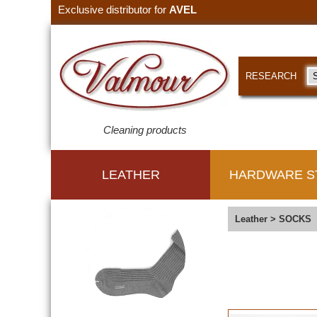
Exclusive distributor for
AVEL
RESEARCH
Cleaning products
LEATHER
HARDWARE S
Leather
>
SOCKS