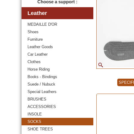
Choose a support :
Leather
MEDAILLE D'OR
Shoes
Furniture
Leather Goods
Car Leather
Clothes
Horse Riding
Books - Bindings
SPECIF
Suede / Nubuck
Special Leathers
BRUSHES
ACCESSORIES
INSOLE
SOCKS
SHOE TREES