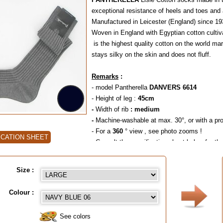
exceptional resistance of heels and toes and a
Manufactured in Leicester (England) since 19
Woven in England with Egyptian cotton cultiva
is the highest quality cotton on the world mar
stays silky on the skin and does not fluff.
Remarks
:
- model Pantherella
DANVERS 6614
- Height of leg :
45cm
-
Width of rib
: medium
-
Machine-washable at max. 30°, or with a pro
- For a
360
° view , see photo zooms !
ICATION SHEET
- Consult the specification sheet below for th
- Degressive prices per colour and size,
-
To choose a colour, click on the painter's pa
Size :
Size guide
:
- Small = 39/40 (Eur) - 6/7 (UK) - 7/8 (USA)
Colour :
- Medium = 41/44 (Eur) - 7½/9½ (UK) - 8½/1
- Large = 45/47 (Eur) - 10/12 (UK) - 11½/13 
See colors
- Extra Large = 48/49 (Eur) - 13/14 (UK) - 1