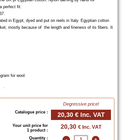
 perfect fit.
37.
ted in Egypt, dyed and put on reels in Italy. Egyptian cotton
ket, mostly because of the length and fineness of its fibers. It
gram for wool.
e sizes
lette below or order a
Colour Chart
!
Degressive price!
Catalogue price :
20,30 €
Inc. VAT
1 (USA)
Your unit price for
20,30
€ Inc. VAT
1 product :
(USA)
3½/15 (USA)
Quantity :
-
+