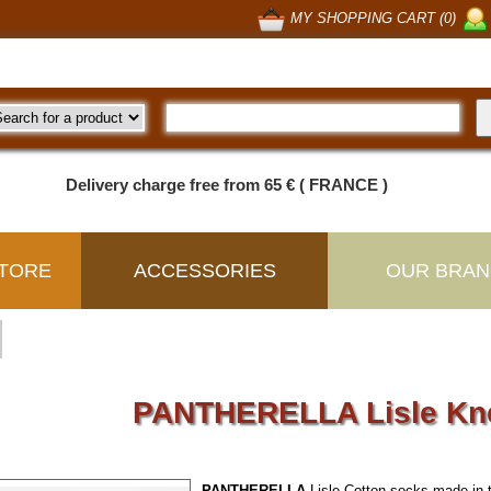
MY SHOPPING CART (0)
Delivery charge free from 65 € ( FRANCE )
TORE
ACCESSORIES
OUR BRAN
PANTHERELLA Lisle Kn
PANTHERELLA
Lisle Cotton socks made in t