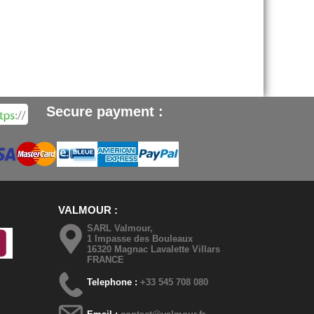
Secure payment :
VALMOUR
SARL Valmour,
1 Impasse des Bouleaux
16320 Magnac Lavalette Villars
FRANCE
Telephone :
+33 545 708 080