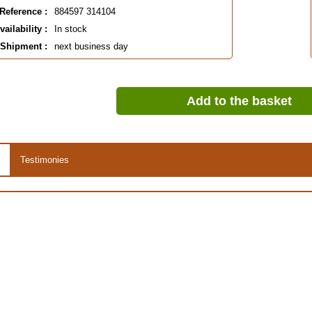
Reference :
884597 314104
vailability :
In stock
EAN :
884597314104
Shipment :
next business day
Add to the basket
Testimonies