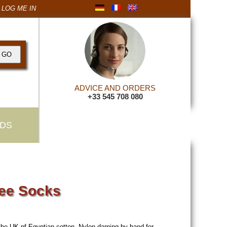
LOG ME IN
ADVICE AND ORDERS
+33 545 708 080
DS
ee Socks
he UK pf Egyptian cotton. Nylon darning by hand for