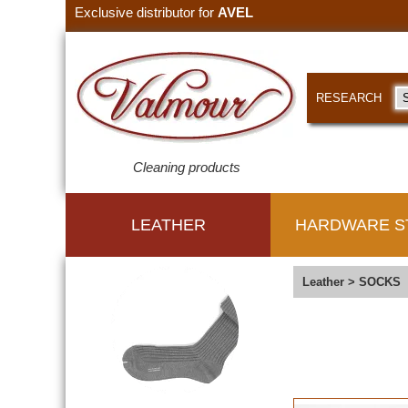
Exclusive distributor for
AVEL
RESEARCH
Cleaning products
LEATHER
HARDWARE S
Leather
>
SOCKS