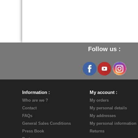
Follow us :
Information
My account
Who are we ?
My orders
Contact
My personal details
FAQs
My addresses
General Sales Conditions
My personal information
Press Book
Returns