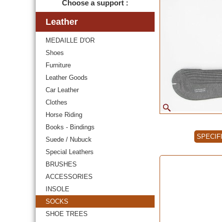
Choose a support :
Leather
MEDAILLE D'OR
Shoes
Furniture
Leather Goods
Car Leather
Clothes
Horse Riding
Books - Bindings
SPECIF
Suede / Nubuck
Special Leathers
BRUSHES
ACCESSORIES
INSOLE
SOCKS
SHOE TREES