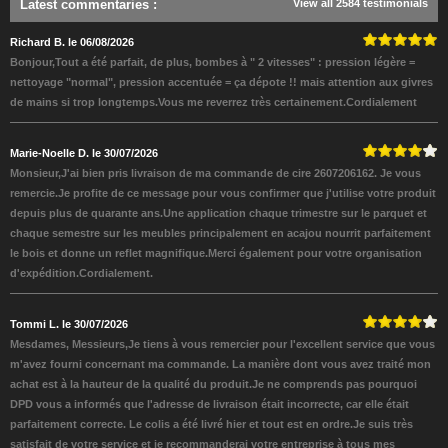
Latest commentaries
:
View all 2584 testimonials
Richard B. le 06/08/2026
Bonjour,Tout a été parfait, de plus, bombes à " 2 vitesses" : pression légère =
nettoyage "normal", pression accentuée = ça dépote !! mais attention aux givres
de mains si trop longtemps.Vous me reverrez très certainement.Cordialement
Marie-Noelle D. le 30/07/2026
Monsieur,J'ai bien pris livraison de ma commande de cire 2607206162. Je vous
remercie.Je profite de ce message pour vous confirmer que j'utilise votre produit
depuis plus de quarante ans.Une application chaque trimestre sur le parquet et
chaque semestre sur les meubles principalement en acajou nourrit parfaitement
le bois et donne un reflet magnifique.Merci également pour votre organisation
d'expédition.Cordialement.
Tommi L. le 30/07/2026
Mesdames, Messieurs,Je tiens à vous remercier pour l'excellent service que vous
m'avez fourni concernant ma commande. La manière dont vous avez traité mon
achat est à la hauteur de la qualité du produit.Je ne comprends pas pourquoi
DPD vous a informés que l'adresse de livraison était incorrecte, car elle était
parfaitement correcte. Le colis a été livré hier et tout est en ordre.Je suis très
satisfait de votre service et je recommanderai votre entreprise à tous mes