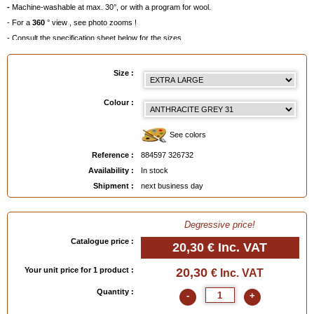
-
Machine-washable at max. 30°, or with a program for wool.
- For a
360
° view , see photo zooms !
- Consult the specification sheet below for the sizes
- Degressive prices per colour and size,
-
To choose a colour, click on the painter's palette below or order a
Colour Chart
!
Size :
Size guide
:
- Small = 39/40 (Eur) - 6/7 (UK) - 7/8 (USA)
Colour :
- Medium = 41/44 (Eur) - 7½/9½ (UK) - 8½/11 (USA)
- Large = 45/47 (Eur) - 10/12 (UK) - 11½/13 (USA)
See colors
- Extra Large = 48/49 (Eur) - 13/14 (UK) - 13½/15 (USA)
Reference :
884597 326732
Availability :
In stock
Shipment :
next business day
EAN :
884597326732
Degressive price!
Catalogue price :
20,30 €
Inc. VAT
Your unit price for 1 product :
20,30
€ Inc. VAT
Quantity :
-
+