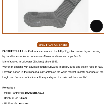
SPECIFICATION SHEET
PANTHERELLA
Lisle Cotton socks made in the UK pf Egyptian cotton. Nylon darning
by hand for exceptional resistance of heels and toes and a perfect fit.
Manufactured in Leicester (England) since 1937.
Woven in England with Egyptian cotton cultivated in Egypt, dyed and put on reels in Italy.
Egyptian cotton is the highest quality cotton on the world market, mostly because of the
length and fineness of its fibers. It stays silky on the skin and does not fluff.
Remarks
:
- model Pantherella
DANVERS 6614
- Height of leg :
45cm
-
Width of rib
: medium