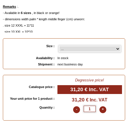
Remarks
:.
- Available in
6 sizes
, in black or orange!
- dimensions width palm * length middle finger (cm) unworn:
. size 12 XXXL = 11*11
. size 10 XXL = 10*10
. size 9.5 XL = 9.5*9.5
. size 9 L = 9*8
Size :
. size 8.5 M = 8*8
. size 8 S = 7*7
Availability :
In stock
- Also available per unit, see below.
Shipment :
next business day
Available in
: Box of 100 Gloves 8 (S), Box of 100 Gloves 8.5 (M), Box of 100 Gloves 9
Degressive price!
(L), Box of 100 Gloves 9.5 (XL), Box of 100 Gloves 10 (XXL), Box of 100 Gloves 12
Catalogue price :
(XXXL)
31,20 €
Inc. VAT
Your unit price for 1 product :
31,20
€ Inc. VAT
Quantity :
-
+