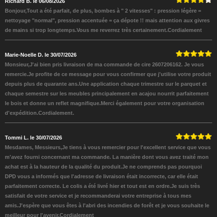
Richard B. le 06/08/2026
Bonjour,Tout a été parfait, de plus, bombes à " 2 vitesses" : pression légère =
nettoyage "normal", pression accentuée = ça dépote !! mais attention aux givres
de mains si trop longtemps.Vous me reverrez très certainement.Cordialement
Marie-Noelle D. le 30/07/2026
Monsieur,J'ai bien pris livraison de ma commande de cire 2607206162. Je vous
remercie.Je profite de ce message pour vous confirmer que j'utilise votre produit
depuis plus de quarante ans.Une application chaque trimestre sur le parquet et
chaque semestre sur les meubles principalement en acajou nourrit parfaitement
le bois et donne un reflet magnifique.Merci également pour votre organisation
d'expédition.Cordialement.
Tommi L. le 30/07/2026
Mesdames, Messieurs,Je tiens à vous remercier pour l'excellent service que vous
m'avez fourni concernant ma commande. La manière dont vous avez traité mon
achat est à la hauteur de la qualité du produit.Je ne comprends pas pourquoi
DPD vous a informés que l'adresse de livraison était incorrecte, car elle était
parfaitement correcte. Le colis a été livré hier et tout est en ordre.Je suis très
satisfait de votre service et je recommanderai votre entreprise à tous mes
amis.J'espère que vous êtes à l'abri des incendies de forêt et je vous souhaite le
meilleur pour l'avenir.Cordialement