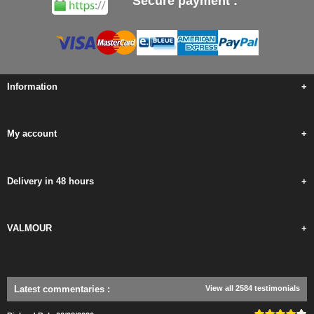
Secure payment :
Information
+
My account
+
Delivery in 48 hours
+
VALMOUR
+
Latest commentaries
:
View all 2584 testimonials