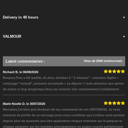
Delivery in 48 hours
+
VALMOUR
+
Latest commentaries
:
View all 2584 testimonials
Richard B. le 06/08/2026
Bonjour,Tout a été parfait, de plus, bombes à " 2 vitesses" : pression légère =
nettoyage "normal", pression accentuée = ça dépote !! mais attention aux givres
de mains si trop longtemps.Vous me reverrez très certainement.Cordialement
Marie-Noelle D. le 30/07/2026
Monsieur,J'ai bien pris livraison de ma commande de cire 2607206162. Je vous
remercie.Je profite de ce message pour vous confirmer que j'utilise votre produit
depuis plus de quarante ans.Une application chaque trimestre sur le parquet et
chaque semestre sur les meubles principalement en acajou nourrit parfaitement