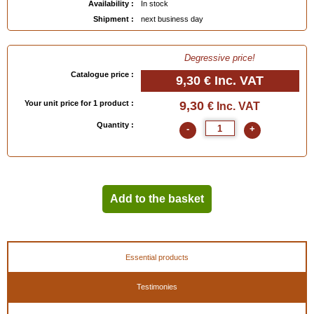
- 40 = 26 / 8.9
Availability :
In stock
- 41 = 26.4 / 8.9
Shipment :
next business day
- 42 = 27.4 /8.8
- 43 = 27.5 / 9.2
Degressive price!
- 44 = 28.5 / 9.4
Catalogue price :
- 45 = 29 / 9.4
9,30 €
Inc. VAT
- 46 = 30 / 9.6
Your unit price for 1 product :
9,30
€ Inc. VAT
EAN :
3324012331455
Quantity :
-
+
Add to the basket
Essential products
Testimonies