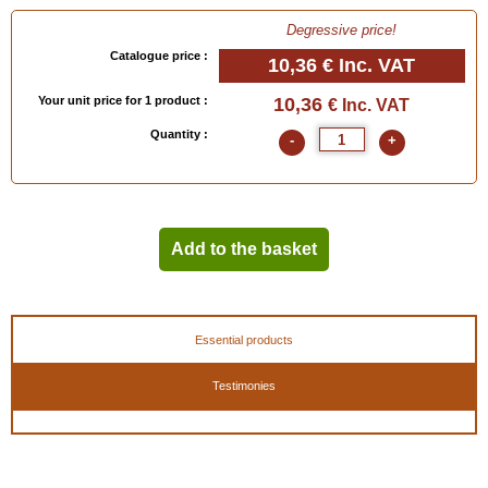
- 44 = 28.5 / 9.5
Degressive price!
- 45 = 29 / 9.6
Catalogue price :
- 46 = 30 / 9.8
10,36 €
Inc. VAT
Your unit price for 1 product :
10,36
EAN :
3324012082388
€ Inc. VAT
Quantity :
-
+
Add to the basket
Essential products
Testimonies