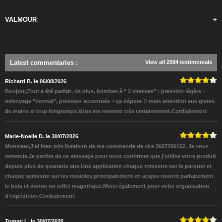
VALMOUR
+
Latest commentaries
:
View all 2584 testimonials
Richard B. le 06/08/2026
Bonjour,Tout a été parfait, de plus, bombes à " 2 vitesses" : pression légère =
nettoyage "normal", pression accentuée = ça dépote !! mais attention aux givres
de mains si trop longtemps.Vous me reverrez très certainement.Cordialement
Marie-Noelle D. le 30/07/2026
Monsieur,J'ai bien pris livraison de ma commande de cire 2607206162. Je vous
remercie.Je profite de ce message pour vous confirmer que j'utilise votre produit
depuis plus de quarante ans.Une application chaque trimestre sur le parquet et
chaque semestre sur les meubles principalement en acajou nourrit parfaitement
le bois et donne un reflet magnifique.Merci également pour votre organisation
d'expédition.Cordialement.
Tommi L. le 30/07/2026