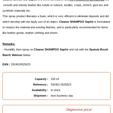
smooth and velvety leather like suede or nubuck, textiles, crepe, stretch, gore tex and
synthetic materials etc.
This spray product liberates a foam, which is very efficient to eliminate deposits and dirt
which develop with the dayly use of an object.
Cleaner SHAMPOO Saphir
is formulated
to respect the material and existing finishes, and is particularly recommended for items
like leather goods, leather clothing and shoes.
Remarks:
- Humidify, then spray on
Cleaner SHAMPOO Saphir
and rub with the
Spatula Brush
Beech Valmour
below.
EAN :
3324010525023
Capacity :
150 ml
Reference :
332401 0525023
Availability :
In stock
Shipment :
next business day
Degressive price!