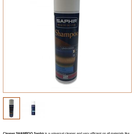
Cleaner SHAMPOO Saphir
is a universal cleaner and
very efficient on all materials
like