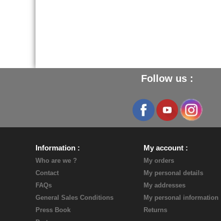
Follow us :
Information
My account
Who are we ?
My orders
Contact
My personal details
FAQs
My addresses
General Sales Conditions
My personal information
Press Book
Returns