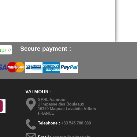
Secure payment :
VALMOUR
SARL Valmour,
1 Impasse des Bouleaux
16320 Magnac Lavalette Villars
FRANCE
Telephone :
+33 545 708 080