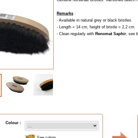
Remarks
:
- Available in natural grey or black bristles.
- Length = 14 cm, height of bristle = 2,2 cm.
- Clean regularly with
Renomat Saphir
, see 
Colour :
See colors