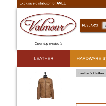
Exclusive distributor for
AVEL
RESEARCH
Cleaning products
LEATHER
HARDWARE S
Leather
>
Clothes