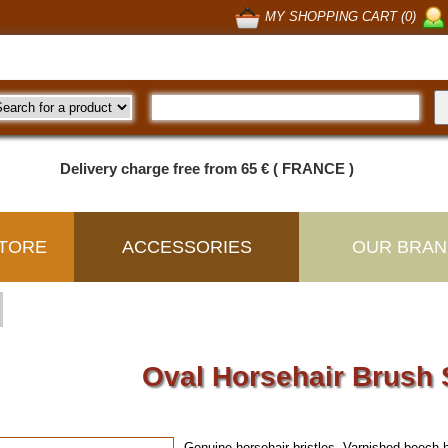
MY SHOPPING CART (0)
Delivery charge free from 65 € ( FRANCE )
TORE
ACCESSORIES
OUR BRAN
Oval Horsehair Brush
Genuine horsehair bristles. Varnished beech 