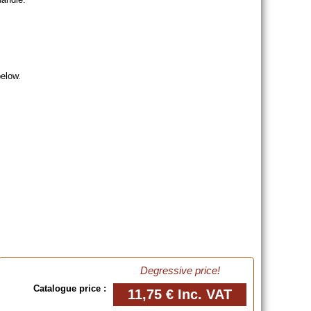
below.
Degressive price!
Catalogue price :
11,75 €
Inc. VAT