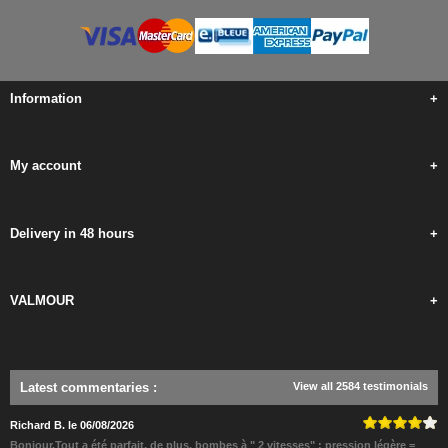
Information
+
My account
+
Delivery in 48 hours
+
VALMOUR
+
Latest commentaries
:
View all 2584 testimonials
Richard B. le 06/08/2026
Bonjour,Tout a été parfait, de plus, bombes à " 2 vitesses" : pression légère =