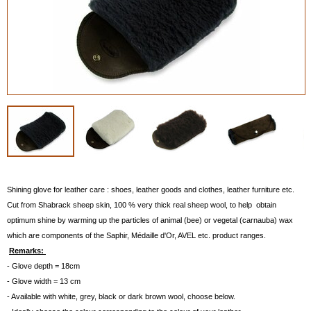
Shining glove for leather care : shoes, leather goods and clothes, leather furniture etc.
Cut from Shabrack sheep skin, 100 % very thick real sheep wool, to help obtain
optimum shine by warming up the particles of animal (bee) or vegetal (carnauba) wax
which are components of the Saphir, Médaille d'Or, AVEL etc. product ranges.
Remarks:
- Glove depth = 18cm
- Glove width = 13 cm
- Available with white, grey, black or dark brown wool, choose below.