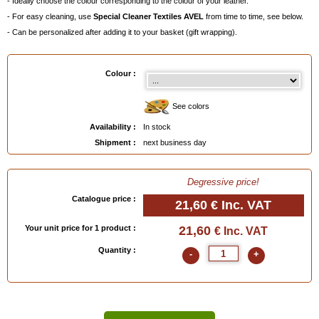
- Ideally choose the colour corresponding to the colour of your leather.
- For easy cleaning, use
Special Cleaner Textiles AVEL
from time to time, see below.
- Can be personalized after adding it to your basket (gift wrapping).
Colour :
See colors
Availability :
In stock
Shipment :
next business day
Degressive price!
Catalogue price :
21,60 €
Inc. VAT
Your unit price for 1 product :
21,60
€ Inc. VAT
Quantity :
-
+