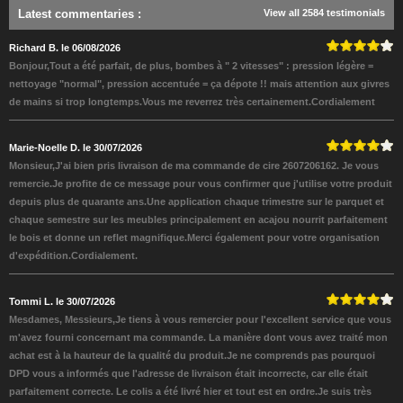
Latest commentaries
:
View all 2584 testimonials
Richard B. le 06/08/2026
Bonjour,Tout a été parfait, de plus, bombes à " 2 vitesses" : pression légère =
nettoyage "normal", pression accentuée = ça dépote !! mais attention aux givres
de mains si trop longtemps.Vous me reverrez très certainement.Cordialement
Marie-Noelle D. le 30/07/2026
Monsieur,J'ai bien pris livraison de ma commande de cire 2607206162. Je vous
remercie.Je profite de ce message pour vous confirmer que j'utilise votre produit
depuis plus de quarante ans.Une application chaque trimestre sur le parquet et
chaque semestre sur les meubles principalement en acajou nourrit parfaitement
le bois et donne un reflet magnifique.Merci également pour votre organisation
d'expédition.Cordialement.
Tommi L. le 30/07/2026
Mesdames, Messieurs,Je tiens à vous remercier pour l'excellent service que vous
m'avez fourni concernant ma commande. La manière dont vous avez traité mon
achat est à la hauteur de la qualité du produit.Je ne comprends pas pourquoi
DPD vous a informés que l'adresse de livraison était incorrecte, car elle était
parfaitement correcte. Le colis a été livré hier et tout est en ordre.Je suis très