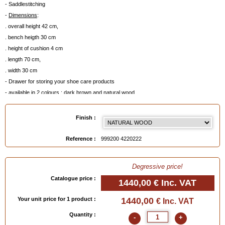
- Saddlestitching
-
Dimensions
:
. overall height 42 cm,
. bench heigth 30 cm
. height of cushion 4 cm
. length 70 cm,
. width 30 cm
- Drawer for storing your shoe care products
- available in 2 colours : dark brown and natural wood
-
Allow 1 month for delivery
(contact us)
Finish :
EAN :
9992004220222
Reference :
999200 4220222
Degressive price!
Catalogue price :
1440,00 €
Inc. VAT
Your unit price for 1 product :
1440,00
€ Inc. VAT
Quantity :
-
+