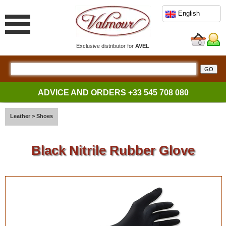
English
0
Exclusive distributor for
AVEL
ADVICE AND ORDERS
+33 545 708 080
Leather
>
Shoes
Black Nitrile Rubber Glove