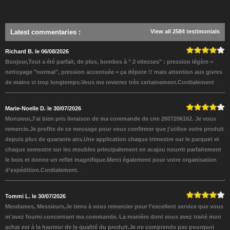
Latest commentaries
:
View all 2584 testimonials
Richard B. le 06/08/2026
Bonjour,Tout a été parfait, de plus, bombes à " 2 vitesses" : pression légère =
nettoyage "normal", pression accentuée = ça dépote !! mais attention aux givres
de mains si trop longtemps.Vous me reverrez très certainement.Cordialement
Marie-Noelle D. le 30/07/2026
Monsieur,J'ai bien pris livraison de ma commande de cire 2607206162. Je vous
remercie.Je profite de ce message pour vous confirmer que j'utilise votre produit
depuis plus de quarante ans.Une application chaque trimestre sur le parquet et
chaque semestre sur les meubles principalement en acajou nourrit parfaitement
le bois et donne un reflet magnifique.Merci également pour votre organisation
d'expédition.Cordialement.
Tommi L. le 30/07/2026
Mesdames, Messieurs,Je tiens à vous remercier pour l'excellent service que vous
m'avez fourni concernant ma commande. La manière dont vous avez traité mon
achat est à la hauteur de la qualité du produit.Je ne comprends pas pourquoi