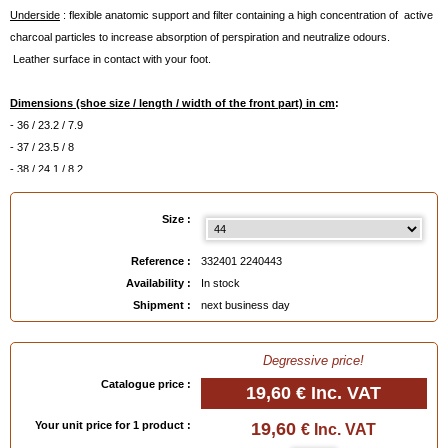
Underside
: flexible anatomic support and filter containing a high concentration of active
charcoal particles to increase absorption of perspiration and neutralize odours.
Leather surface in contact with your foot.
Dimensions (shoe size / length / width of the front part) in cm
:
- 36 / 23.2 / 7.9
- 37 / 23.5 / 8
- 38 / 24.1 / 8.2
- 39 / 24.8 / 7.8
- 40 / 25.6 / 8.4
Size :
- 41 / 26.4 / 8.6
- 42 / 26.9 / 8.9
Reference :
332401 2240443
- 43 / 27.5 / 9
Availability :
In stock
- 44 / 28.6 / 9.4
Shipment :
next business day
- 45 / 28.9 / 9.5
- 46 / 29.5 / 9.7m
Degressive price!
EAN :
3324012240443
Catalogue price :
19,60 €
Inc. VAT
Your unit price for 1 product :
19,60
€ Inc. VAT