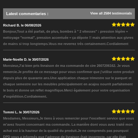
Latest commentaries
:
View all 2584 testimonials
Richard B. le 06/08/2026
Bonjour,Tout a été parfait, de plus, bombes à " 2 vitesses" : pression légère =
nettoyage "normal", pression accentuée = ça dépote !! mais attention aux givres
de mains si trop longtemps.Vous me reverrez très certainement.Cordialement
Marie-Noelle D. le 30/07/2026
Monsieur,J'ai bien pris livraison de ma commande de cire 2607206162. Je vous
remercie.Je profite de ce message pour vous confirmer que j'utilise votre produit
depuis plus de quarante ans.Une application chaque trimestre sur le parquet et
chaque semestre sur les meubles principalement en acajou nourrit parfaitement
le bois et donne un reflet magnifique.Merci également pour votre organisation
d'expédition.Cordialement.
Tommi L. le 30/07/2026
Mesdames, Messieurs,Je tiens à vous remercier pour l'excellent service que vous
m'avez fourni concernant ma commande. La manière dont vous avez traité mon
achat est à la hauteur de la qualité du produit.Je ne comprends pas pourquoi
DPD vous a informés que l'adresse de livraison était incorrecte, car elle était