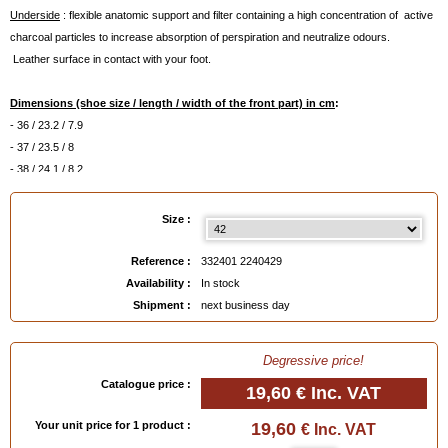
Underside
: flexible anatomic support and filter containing a high concentration of active
charcoal particles to increase absorption of perspiration and neutralize odours.
Leather surface in contact with your foot.
Dimensions (shoe size / length / width of the front part) in cm
:
- 36 / 23.2 / 7.9
- 37 / 23.5 / 8
- 38 / 24.1 / 8.2
- 39 / 24.8 / 7.8
- 40 / 25.6 / 8.4
Size :
- 41 / 26.4 / 8.6
- 42 / 26.9 / 8.9
Reference :
332401 2240429
- 43 / 27.5 / 9
Availability :
In stock
- 44 / 28.6 / 9.4
Shipment :
next business day
- 45 / 28.9 / 9.5
- 46 / 29.5 / 9.7m
Degressive price!
EAN :
3324012240429
Catalogue price :
19,60 €
Inc. VAT
Your unit price for 1 product :
19,60
€ Inc. VAT