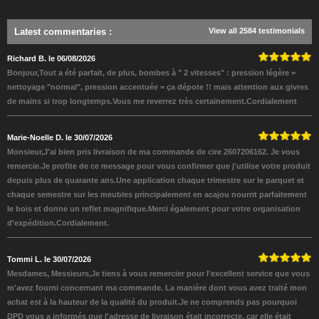
Latest commentaries
:
View all 2584 testimonials
Richard B. le 06/08/2026
Bonjour,Tout a été parfait, de plus, bombes à " 2 vitesses" : pression légère =
nettoyage "normal", pression accentuée = ça dépote !! mais attention aux givres
de mains si trop longtemps.Vous me reverrez très certainement.Cordialement
Marie-Noelle D. le 30/07/2026
Monsieur,J'ai bien pris livraison de ma commande de cire 2607206162. Je vous
remercie.Je profite de ce message pour vous confirmer que j'utilise votre produit
depuis plus de quarante ans.Une application chaque trimestre sur le parquet et
chaque semestre sur les meubles principalement en acajou nourrit parfaitement
le bois et donne un reflet magnifique.Merci également pour votre organisation
d'expédition.Cordialement.
Tommi L. le 30/07/2026
Mesdames, Messieurs,Je tiens à vous remercier pour l'excellent service que vous
m'avez fourni concernant ma commande. La manière dont vous avez traité mon
achat est à la hauteur de la qualité du produit.Je ne comprends pas pourquoi
DPD vous a informés que l'adresse de livraison était incorrecte, car elle était